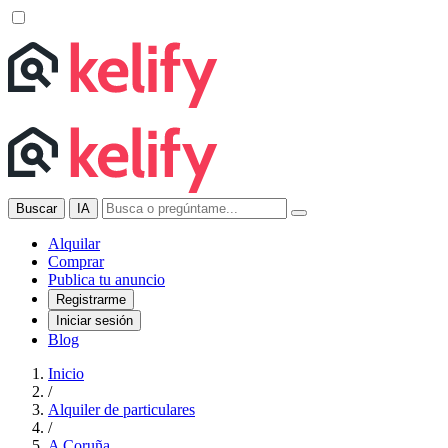
Buscar
IA
Alquilar
Comprar
Publica tu anuncio
Registrarme
Iniciar sesión
Blog
Inicio
/
Alquiler de particulares
/
A Coruña