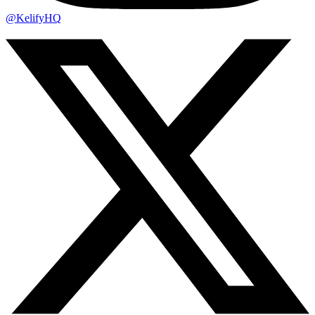
@KelifyHQ