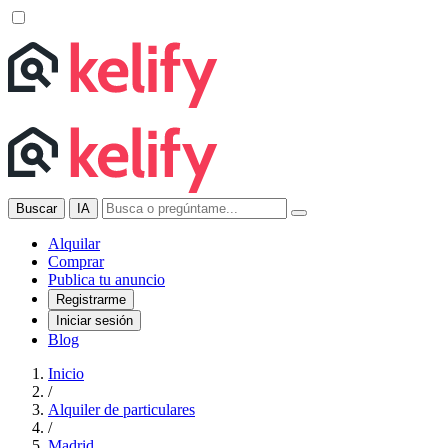
Buscar
IA
Alquilar
Comprar
Publica tu anuncio
Registrarme
Iniciar sesión
Blog
Inicio
/
Alquiler de particulares
/
Madrid