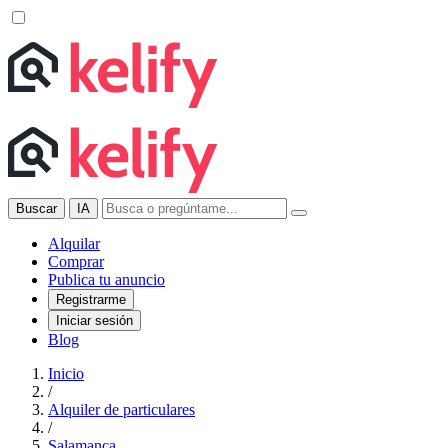
Buscar
IA
Alquilar
Comprar
Publica tu anuncio
Registrarme
Iniciar sesión
Blog
Inicio
/
Alquiler de particulares
/
Salamanca