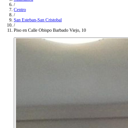
/
Centro
/
San Esteban-San Cristobal
/
Piso en Calle Obispo Barbado Viejo, 10