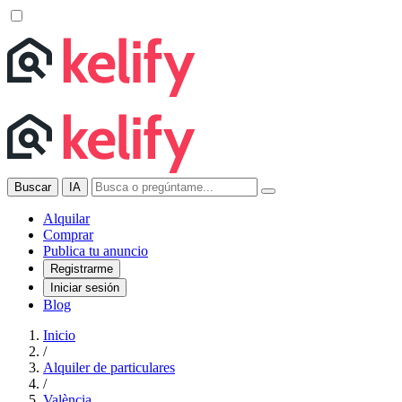
Buscar
IA
Alquilar
Comprar
Publica tu anuncio
Registrarme
Iniciar sesión
Blog
Inicio
/
Alquiler de particulares
/
València