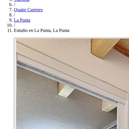
/
Quatre Carreres
/
La Punta
/
Estudio en La Punta, La Punta