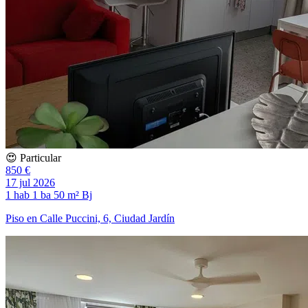
😍 Particular
850 €
17 jul 2026
1 hab
1 ba
50 m²
Bj
Piso en Calle Puccini, 6, Ciudad Jardín