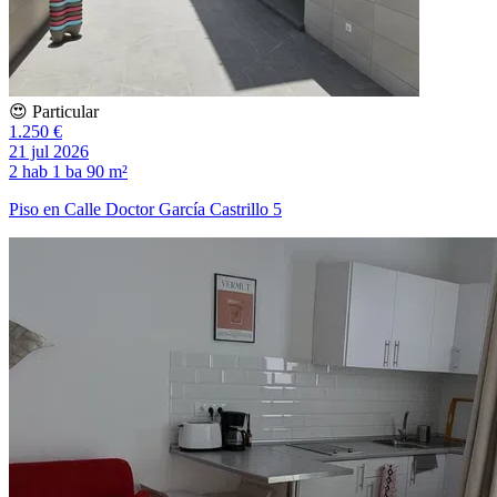
😍 Particular
1.250 €
21 jul 2026
2 hab
1 ba
90 m²
Piso en Calle Doctor García Castrillo 5