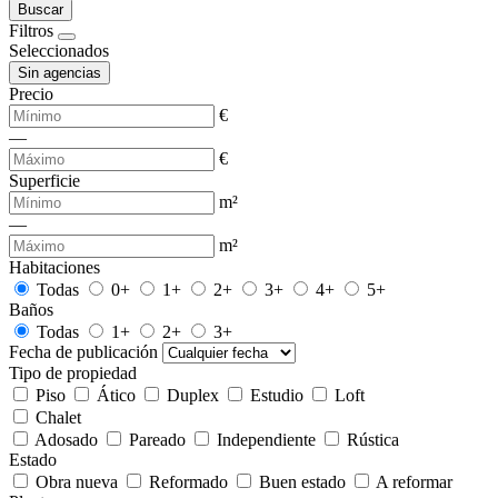
Buscar
Filtros
Seleccionados
Sin agencias
Precio
€
—
€
Superficie
m²
—
m²
Habitaciones
Todas
0+
1+
2+
3+
4+
5+
Baños
Todas
1+
2+
3+
Fecha de publicación
Tipo de propiedad
Piso
Ático
Duplex
Estudio
Loft
Chalet
Adosado
Pareado
Independiente
Rústica
Estado
Obra nueva
Reformado
Buen estado
A reformar