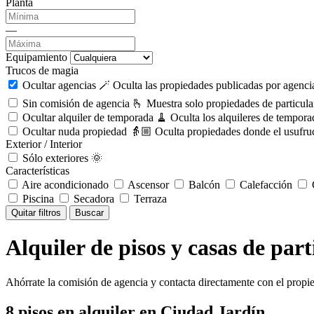
Planta
—
Equipamiento
Trucos de magia
Ocultar agencias 🪄
Oculta las propiedades publicadas por agencia
Sin comisión de agencia 🫰
Muestra solo propiedades de particula
Ocultar alquiler de temporada 🧹
Oculta los alquileres de tempora
Ocultar nuda propiedad 👵🏼
Oculta propiedades donde el usufruc
Exterior / Interior
Sólo exteriores 🌞
Características
Aire acondicionado
Ascensor
Balcón
Calefacción
C
Piscina
Secadora
Terraza
Quitar filtros
Buscar
Alquiler de pisos y casas de par
Ahórrate la comisión de agencia y contacta directamente con el propie
8
pisos en alquiler
en Ciudad Jardín