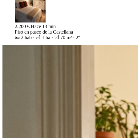
1.450 €
Hace 2 min
Piso en calle Fuencarral
🛌 2 hab · 🛁 2 ba · 📐 90 m² · 2º