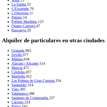
Jesús
15
La Saïdia
33
L'Eixample
70
L'Olivereta
11
Patraix
14
Poblats Marítims
123
Quatre Carreres
47
Rascanya
20
Alquiler de particulares en otras ciudades
Granada
983
Sevilla
977
Málaga
634
Alacant / Alicante
514
Murcia
471
Córdoba
457
Marbella
412
Las Palmas de Gran Canaria
354
Santander
314
Vigo
305
Salamanca
288
Santiago de Compostela
237
Cáceres
224
Palma
192