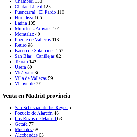
Chamberí
133
Ciudad Lineal
123
Fuencarral - El Pardo
110
Hortaleza
105
Latina
105
Moncloa - Aravaca
101
Moratalaz
40
Puente de Vallecas
113
Retiro
96
Barrio de Salamanca
157
San Blas - Canillejas
82
Tetuán
142
Usera
60
Vicálvaro
36
Villa de Vallecas
59
Villaverde
77
Venta en Madrid provincia
San Sebastián de los Reyes
51
Pozuelo de Alarcón
46
Las Rozas de Madrid
63
Getafe
77
Móstoles
68
Alcobendas
63