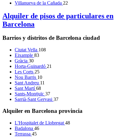
Villanueva de la Cañada
22
Alquiler de pisos de particulares en
Barcelona
Barrios y distritos de Barcelona ciudad
Ciutat Vella
108
Eixample
83
Gràcia
30
Horta-Guinardó
21
Les Corts
25
Nou Barris
10
Sant Andreu
11
Sant Martí
68
Sants-Montjuïc
37
Sarrià-Sant Gervasi
37
Alquiler en Barcelona provincia
L'Hospitalet de Llobregat
48
Badalona
46
Terrassa
45