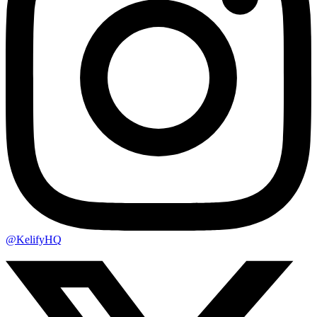
@KelifyHQ