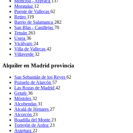
Moncloa - Aravaca
137
Moratalaz
12
Puente de Vallecas
62
Retiro
119
Barrio de Salamanca
282
San Blas - Canillejas
70
Tetuán
263
Usera
36
Vicálvaro
24
Villa de Vallecas
42
Villaverde
32
Alquiler en Madrid provincia
San Sebastián de los Reyes
62
Pozuelo de Alarcón
57
Las Rozas de Madrid
42
Getafe
36
Móstoles
32
Alcobendas
31
Alcalá de Henares
27
Alcorcón
23
Boadilla del Monte
23
Torrejón de Ardoz
23
Aranjuez
22