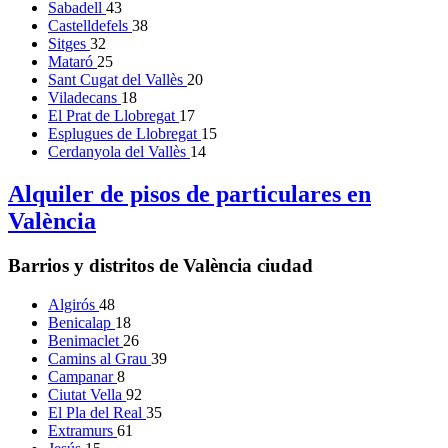
Sabadell
43
Castelldefels
38
Sitges
32
Mataró
25
Sant Cugat del Vallès
20
Viladecans
18
El Prat de Llobregat
17
Esplugues de Llobregat
15
Cerdanyola del Vallès
14
Alquiler de pisos de particulares en
València
Barrios y distritos de València ciudad
Algirós
48
Benicalap
18
Benimaclet
26
Camins al Grau
39
Campanar
8
Ciutat Vella
92
El Pla del Real
35
Extramurs
61