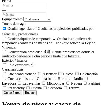
Planta
—
Equipamiento
Trucos de magia
Ocultar agencias 🪄
Oculta las propiedades publicadas por
agencias y profesionales.
Ocultar alquiler de temporada 🧹
Oculta los alquileres de
temporada (contratos de menos de 1 año) que sortean la Ley de
Vivienda.
Ocultar nuda propiedad 👵🏼
Oculta propiedades donde el
usufructo pertenece a otra persona hasta que fallezca.
Exterior / Interior
Sólo exteriores 🌞
Características
Aire acondicionado
Ascensor
Balcón
Calefacción
Cocina con isla
Gimnasio
Horno
Jardín
Lavadora
Lavavajillas
Microondas
Nevera
Parking
Pet friendly
Piscina
Secadora
Terraza
Quitar filtros
Buscar
Venta de pisos y casas de