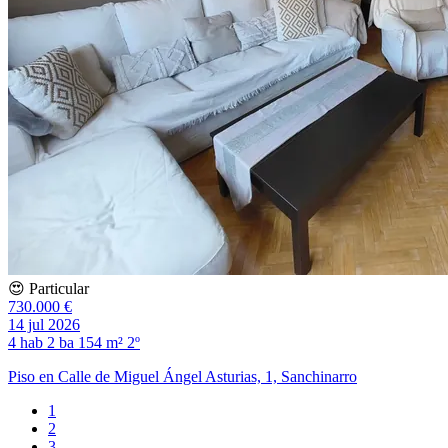
😍 Particular
730.000 €
14 jul 2026
4 hab
2 ba
154 m²
2º
Piso en Calle de Miguel Ángel Asturias, 1, Sanchinarro
1
2
3