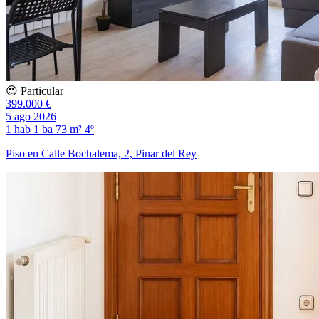
😍 Particular
399.000 €
5 ago 2026
1 hab
1 ba
73 m²
4º
Piso en Calle Bochalema, 2, Pinar del Rey