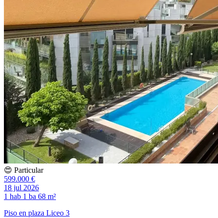
😍 Particular
599.000 €
18 jul 2026
1 hab
1 ba
68 m²
Piso en plaza Liceo 3