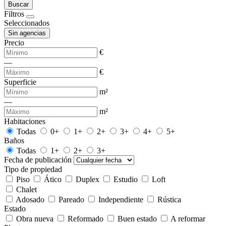
Buscar
Filtros
Seleccionados
Sin agencias
Precio
€
—
€
Superficie
m²
—
m²
Habitaciones
Todas
0+
1+
2+
3+
4+
5+
Baños
Todas
1+
2+
3+
Fecha de publicación
Tipo de propiedad
Piso
Ático
Duplex
Estudio
Loft
Chalet
Adosado
Pareado
Independiente
Rústica
Estado
Obra nueva
Reformado
Buen estado
A reformar