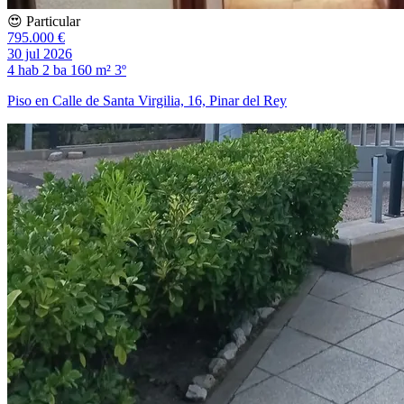
😍 Particular
795.000 €
30 jul 2026
4 hab
2 ba
160 m²
3º
Piso en Calle de Santa Virgilia, 16, Pinar del Rey