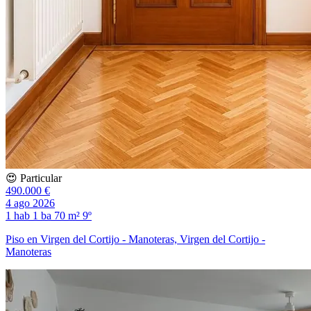
😍 Particular
490.000 €
4 ago 2026
1 hab
1 ba
70 m²
9º
Piso en Virgen del Cortijo - Manoteras, Virgen del Cortijo -
Manoteras