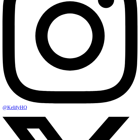
@KelifyHQ