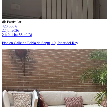
😍 Particular
420.000 €
22 jul 2026
2 hab
1 ba
66 m²
Bj
Piso en Calle de Pobla de Segur, 10, Pinar del Rey