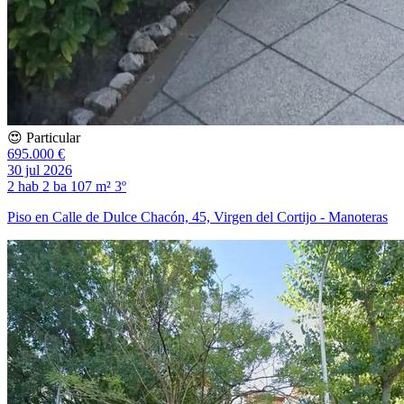
😍 Particular
695.000 €
30 jul 2026
2 hab
2 ba
107 m²
3º
Piso en Calle de Dulce Chacón, 45, Virgen del Cortijo - Manoteras