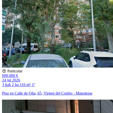
😍 Particular
690.000 €
24 jul 2026
3 hab
2 ba
116 m²
1º
Piso en Calle de Oña, 65, Virgen del Cortijo - Manoteras