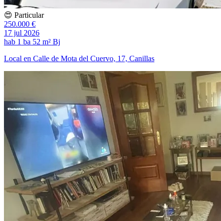
😍 Particular
250.000 €
17 jul 2026
hab
1 ba
52 m²
Bj
Local en Calle de Mota del Cuervo, 17, Canillas