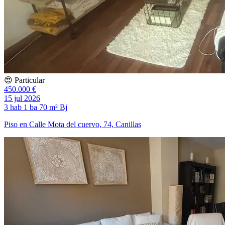
😍 Particular
450.000 €
15 jul 2026
3 hab
1 ba
70 m²
Bj
Piso en Calle Mota del cuervo, 74, Canillas