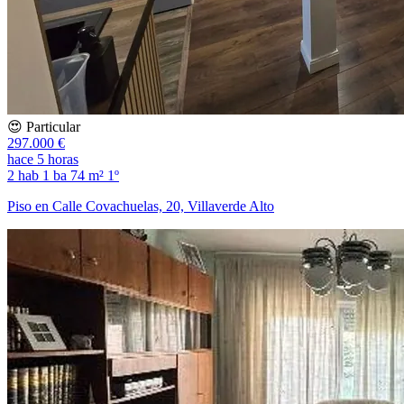
😍 Particular
297.000 €
hace 5 horas
2 hab
1 ba
74 m²
1º
Piso en Calle Covachuelas, 20, Villaverde Alto