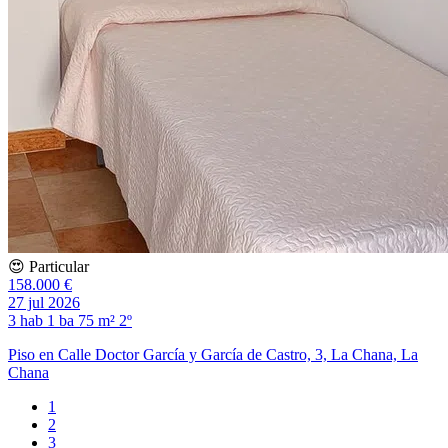
😍 Particular
158.000 €
27 jul 2026
3 hab
1 ba
75 m²
2º
Piso en Calle Doctor García y García de Castro, 3, La Chana, La
Chana
1
2
3