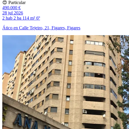
😍 Particular
490.000 €
28 jul 2026
2 hab
2 ba
114 m²
6º
Ático en Calle Tejeiro, 21, Figares, Figares