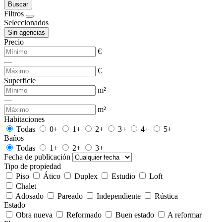
Buscar
Filtros
Seleccionados
Sin agencias
Precio
€
—
€
Superficie
m²
—
m²
Habitaciones
Todas
0+
1+
2+
3+
4+
5+
Baños
Todas
1+
2+
3+
Fecha de publicación
Tipo de propiedad
Piso
Ático
Duplex
Estudio
Loft
Chalet
Adosado
Pareado
Independiente
Rústica
Estado
Obra nueva
Reformado
Buen estado
A reformar