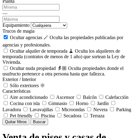
Planta
—
Equipamiento
Trucos de magia
Ocultar agencias 🪄
Oculta las propiedades publicadas por
agencias y profesionales.
Ocultar alquiler de temporada 🧹
Oculta los alquileres de
temporada (contratos de menos de 1 año) que sortean la Ley de
Vivienda.
Ocultar nuda propiedad 👵🏼
Oculta propiedades donde el
usufructo pertenece a otra persona hasta que fallezca.
Exterior / Interior
Sólo exteriores 🌞
Características
Aire acondicionado
Ascensor
Balcón
Calefacción
Cocina con isla
Gimnasio
Horno
Jardín
Lavadora
Lavavajillas
Microondas
Nevera
Parking
Pet friendly
Piscina
Secadora
Terraza
Quitar filtros
Buscar
Venta de pisos y casas de