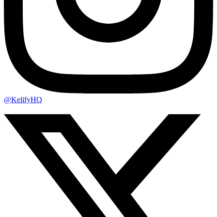
@KelifyHQ