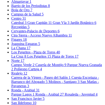
Almanjayar
1
Barrio de los Periodistas
8
Bola de Oro
7
Campus de la Salud
5
Centro
31
Catedral
3
Gran Capitán
11
Gran Vía
3
Jardín Botánico
6
Recogidas
5
Cervantes-Palacio de Deportes
6
Ctra Sierra - Acceso Nuevo Alhambra
11
Figares
18
Joaquina Eguaras
5
La Chana
17
Los Pajaritos - Plaza de Toros
40
La Cruz
8
Los Pajaritos
15
Plaza de Toros
17
Norte
17
Campo Verde
2
Casería de Montijo
9
Parque Nueva Granada
2
Polígono Cartuja
4
Realejo
12
Carrera de la Virgen - Paseo del Salón
1
Cuesta Escoriaza -
Barranco del Abogado
5
Molinos - Santiago
3
San Matías -
Pavaneras
3
Ronda - Arabial
31
Parque Lagos
1
Ronda - Arabial
27
Rosaleda - Juventud
4
San Francisco Javier
5
San Ildefonso
10