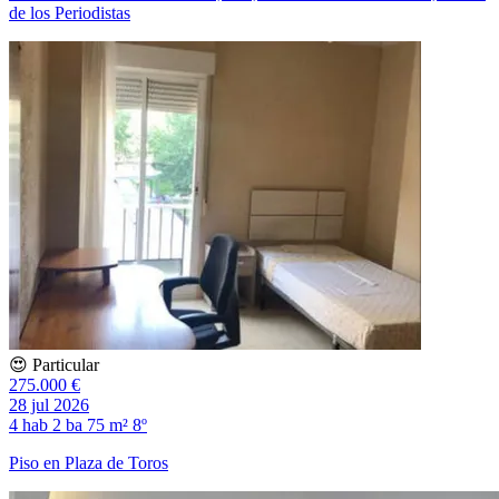
de los Periodistas
😍 Particular
275.000 €
28 jul 2026
4 hab
2 ba
75 m²
8º
Piso en Plaza de Toros