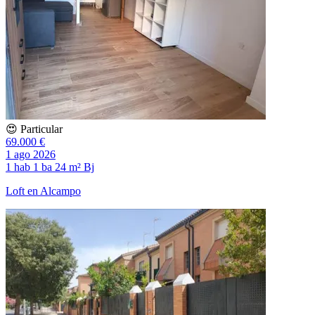
😍 Particular
69.000 €
1 ago 2026
1 hab
1 ba
24 m²
Bj
Loft en Alcampo