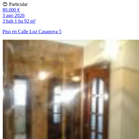
😍 Particular
80.000 €
3 ago 2026
3 hab
1 ba
92 m²
Piso en Calle Luz Casanova 5