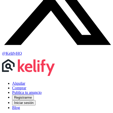
@KelifyHQ
Alquilar
Comprar
Publica tu anuncio
Registrarme
Iniciar sesión
Blog