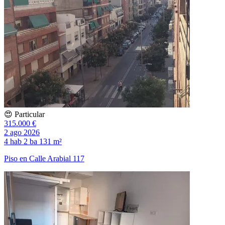
😍 Particular
315.000 €
2 ago 2026
4 hab
2 ba
131 m²
Piso en Calle Arabial 117