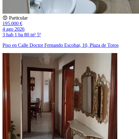
😍 Particular
195.000 €
4 ago 2026
3 hab
1 ba
80 m²
5º
Piso en Calle Doctor Fernando Escobar, 10, Plaza de Toros