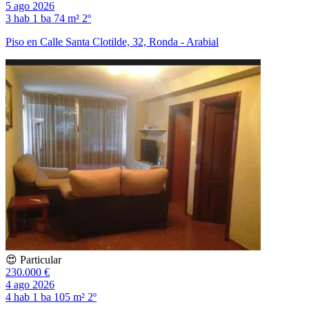
5 ago 2026
3 hab
1 ba
74 m²
2º
Piso en Calle Santa Clotilde, 32, Ronda - Arabial
😍 Particular
230.000 €
4 ago 2026
4 hab
1 ba
105 m²
2º