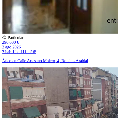
😍 Particular
290.000 €
3 ago 2026
3 hab
1 ba
111 m²
6º
Ático en Calle Artesano Molero, 4, Ronda - Arabial