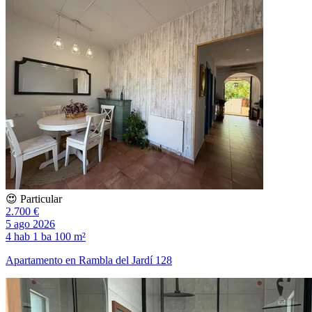
😍 Particular
2.700 €
5 ago 2026
4 hab
1 ba
100 m²
Apartamento en Rambla del Jardí 128