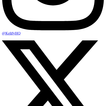
@KelifyHQ