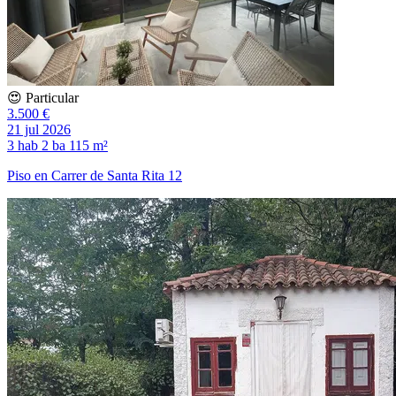
😍 Particular
3.500 €
21 jul 2026
3 hab
2 ba
115 m²
Piso en Carrer de Santa Rita 12