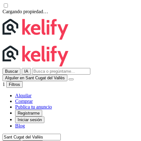
Cargando propiedad…
Buscar
IA
Alquiler en Sant Cugat del Vallès
1
Filtros
Alquilar
Comprar
Publica tu anuncio
Registrarme
Iniciar sesión
Blog