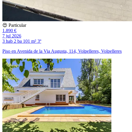
😍 Particular
1.890 €
7 jul 2026
3 hab
2 ba
101 m²
3º
Piso en Avenida de la Via Augusta, 114, Volpelleres, Volpelleres