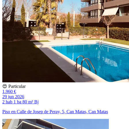
😍 Particular
1.960 €
29 jun 2026
2 hab
1 ba
80 m²
Bj
Piso en Calle de Josep de Peray, 5, Can Matas, Can Matas