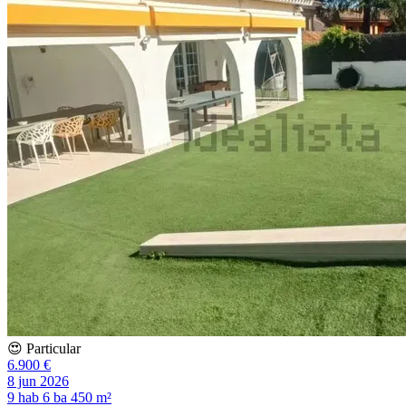
😍 Particular
6.900 €
8 jun 2026
9 hab
6 ba
450 m²