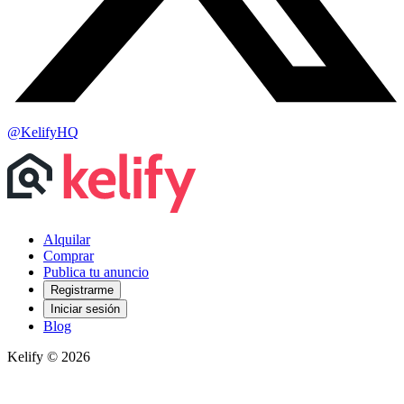
@KelifyHQ
Alquilar
Comprar
Publica tu anuncio
Registrarme
Iniciar sesión
Blog
Kelify © 2026