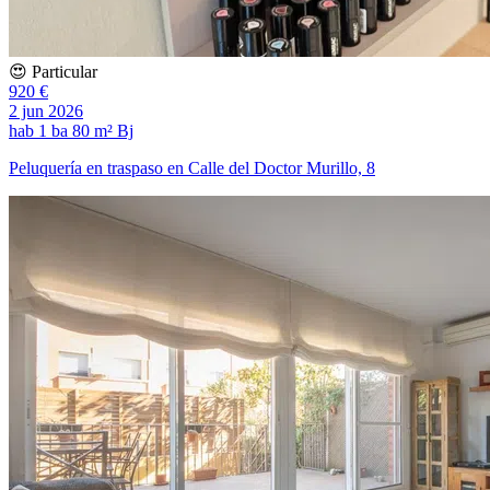
😍 Particular
920 €
2 jun 2026
hab
1 ba
80 m²
Bj
Peluquería en traspaso en Calle del Doctor Murillo, 8