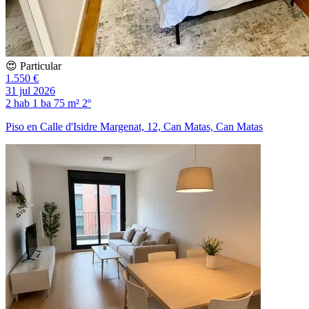
😍 Particular
1.550 €
31 jul 2026
2 hab
1 ba
75 m²
2º
Piso en Calle d'Isidre Margenat, 12, Can Matas, Can Matas