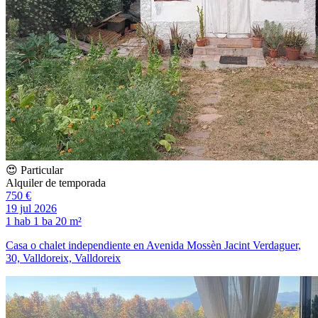
😍 Particular
Alquiler de temporada
750 €
19 jul 2026
1 hab
1 ba
20 m²
Casa o chalet independiente en Avenida Mossèn Jacint Verdaguer,
30, Valldoreix, Valldoreix