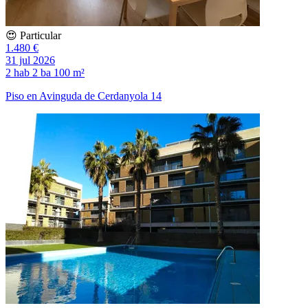
😍 Particular
1.480 €
31 jul 2026
2 hab
2 ba
100 m²
Piso en Avinguda de Cerdanyola 14