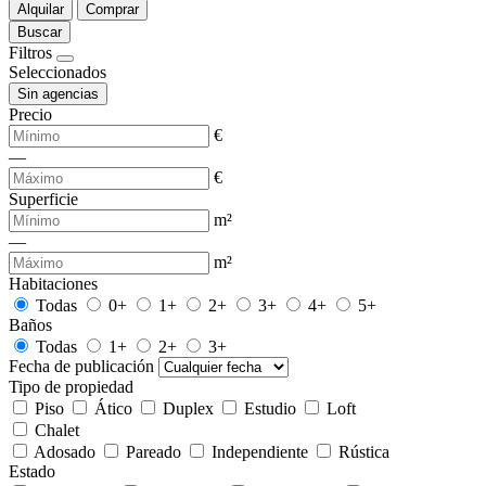
Alquilar
Comprar
Buscar
Filtros
Seleccionados
Sin agencias
Precio
€
—
€
Superficie
m²
—
m²
Habitaciones
Todas
0+
1+
2+
3+
4+
5+
Baños
Todas
1+
2+
3+
Fecha de publicación
Tipo de propiedad
Piso
Ático
Duplex
Estudio
Loft
Chalet
Adosado
Pareado
Independiente
Rústica
Estado