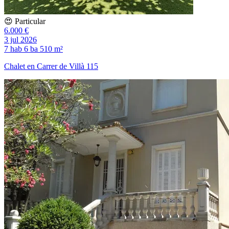
😍 Particular
6.000 €
3 jul 2026
7 hab
6 ba
510 m²
Chalet en Carrer de Villà 115