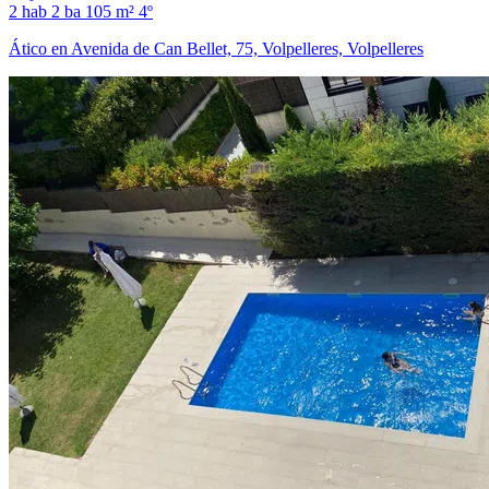
2 hab
2 ba
105 m²
4º
Ático en Avenida de Can Bellet, 75, Volpelleres, Volpelleres