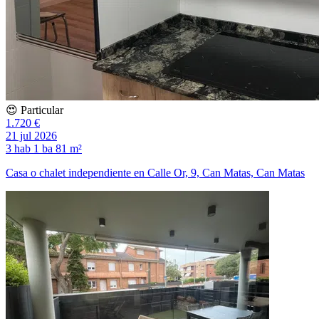
😍 Particular
1.720 €
21 jul 2026
3 hab
1 ba
81 m²
Casa o chalet independiente en Calle Or, 9, Can Matas, Can Matas