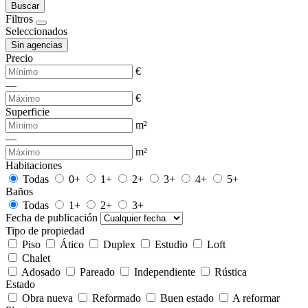
Buscar
Filtros
Seleccionados
Sin agencias
Precio
€
—
€
Superficie
m²
—
m²
Habitaciones
Todas
0+
1+
2+
3+
4+
5+
Baños
Todas
1+
2+
3+
Fecha de publicación
Tipo de propiedad
Piso
Ático
Duplex
Estudio
Loft
Chalet
Adosado
Pareado
Independiente
Rústica
Estado
Obra nueva
Reformado
Buen estado
A reformar