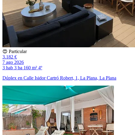
😍 Particular
3.182 €
7 ago 2026
3 hab
3 ba
160 m²
4º
Dúplex en Calle Isidor Cartró Robert, 1, La Plana, La Plana