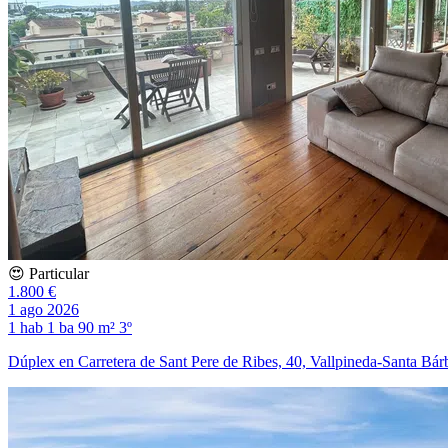
😍 Particular
1.800 €
1 ago 2026
1 hab
1 ba
90 m²
3º
Dúplex en Carretera de Sant Pere de Ribes, 40, Vallpineda-Santa Bár