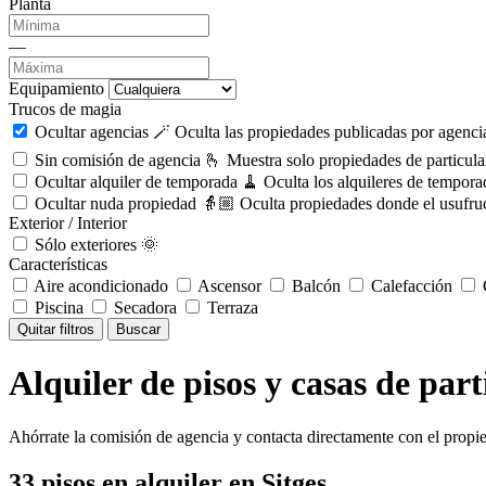
Planta
—
Equipamiento
Trucos de magia
Ocultar agencias 🪄
Oculta las propiedades publicadas por agencia
Sin comisión de agencia 🫰
Muestra solo propiedades de particula
Ocultar alquiler de temporada 🧹
Oculta los alquileres de tempora
Ocultar nuda propiedad 👵🏼
Oculta propiedades donde el usufruc
Exterior / Interior
Sólo exteriores 🌞
Características
Aire acondicionado
Ascensor
Balcón
Calefacción
C
Piscina
Secadora
Terraza
Quitar filtros
Buscar
Alquiler de pisos y casas de part
Ahórrate la comisión de agencia y contacta directamente con el propie
33
pisos en alquiler
en Sitges