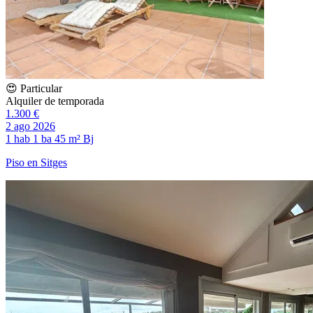
😍 Particular
Alquiler de temporada
1.300 €
2 ago 2026
1 hab
1 ba
45 m²
Bj
Piso en Sitges