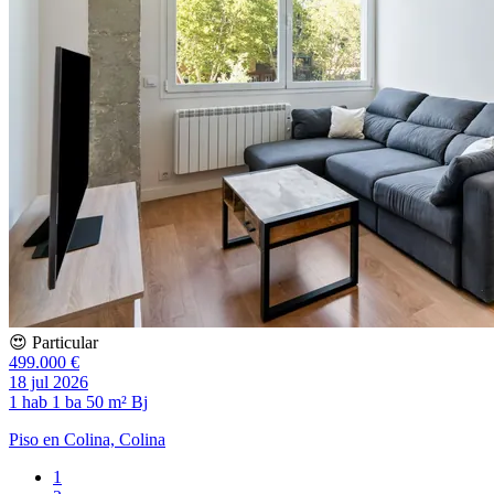
😍 Particular
499.000 €
18 jul 2026
1 hab
1 ba
50 m²
Bj
Piso en Colina, Colina
1