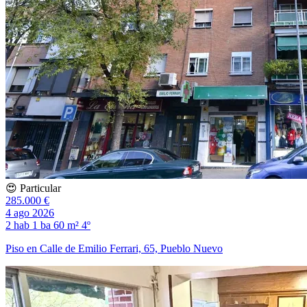
😍 Particular
285.000 €
4 ago 2026
2 hab
1 ba
60 m²
4º
Piso en Calle de Emilio Ferrari, 65, Pueblo Nuevo