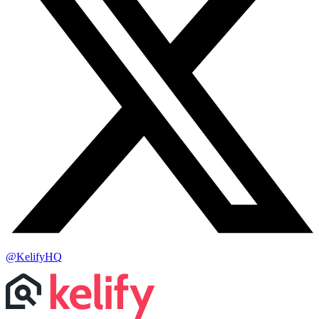
@KelifyHQ