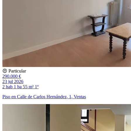
😍 Particular
290.000 €
23 jul 2026
2 hab
1 ba
55 m²
1º
Piso en Calle de Carlos Hernández, 1, Ventas