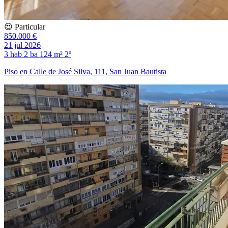
😍 Particular
850.000 €
21 jul 2026
3 hab
2 ba
124 m²
2º
Piso en Calle de José Silva, 111, San Juan Bautista