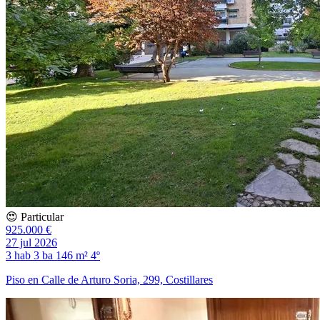
😍 Particular
925.000 €
27 jul 2026
3 hab
3 ba
146 m²
4º
Piso en Calle de Arturo Soria, 299, Costillares