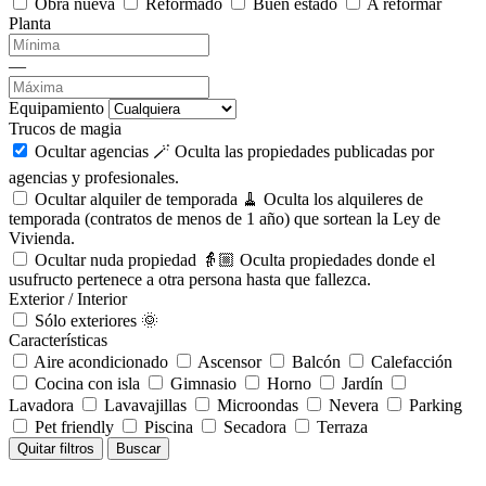
Obra nueva
Reformado
Buen estado
A reformar
Planta
—
Equipamiento
Trucos de magia
Ocultar agencias 🪄
Oculta las propiedades publicadas por
agencias y profesionales.
Ocultar alquiler de temporada 🧹
Oculta los alquileres de
temporada (contratos de menos de 1 año) que sortean la Ley de
Vivienda.
Ocultar nuda propiedad 👵🏼
Oculta propiedades donde el
usufructo pertenece a otra persona hasta que fallezca.
Exterior / Interior
Sólo exteriores 🌞
Características
Aire acondicionado
Ascensor
Balcón
Calefacción
Cocina con isla
Gimnasio
Horno
Jardín
Lavadora
Lavavajillas
Microondas
Nevera
Parking
Pet friendly
Piscina
Secadora
Terraza
Quitar filtros
Buscar