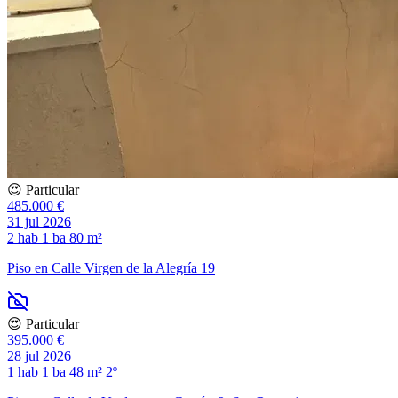
😍 Particular
485.000 €
31 jul 2026
2 hab
1 ba
80 m²
Piso en Calle Virgen de la Alegría 19
😍 Particular
395.000 €
28 jul 2026
1 hab
1 ba
48 m²
2º