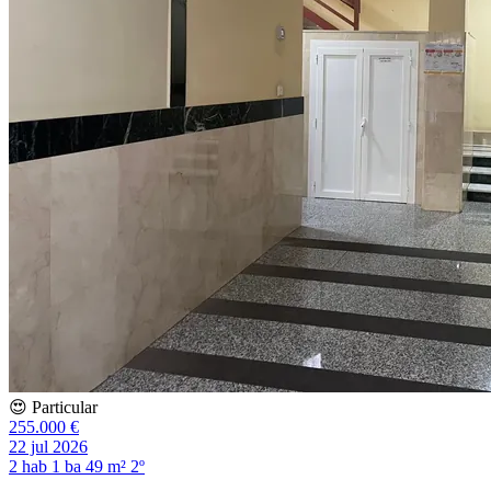
😍 Particular
255.000 €
22 jul 2026
2 hab
1 ba
49 m²
2º