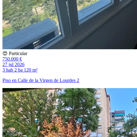
😍 Particular
750.000 €
27 jul 2026
3 hab
2 ba
120 m²
Piso en Calle de la Virgen de Lourdes 2