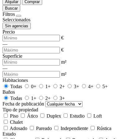
Alquilar
Comprar
Buscar
Filtros
Seleccionados
Sin agencias
Precio
€
—
€
Superficie
m²
—
m²
Habitaciones
Todas
0+
1+
2+
3+
4+
5+
Baños
Todas
1+
2+
3+
Fecha de publicación
Tipo de propiedad
Piso
Ático
Duplex
Estudio
Loft
Chalet
Adosado
Pareado
Independiente
Rústica
Estado