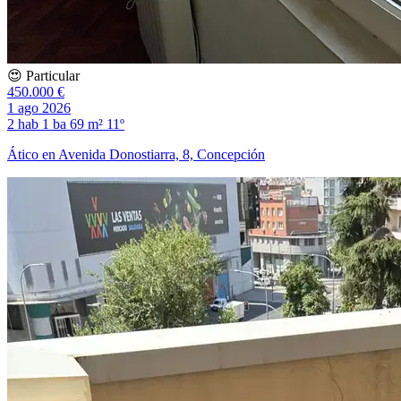
😍 Particular
450.000 €
1 ago 2026
2 hab
1 ba
69 m²
11º
Ático en Avenida Donostiarra, 8, Concepción