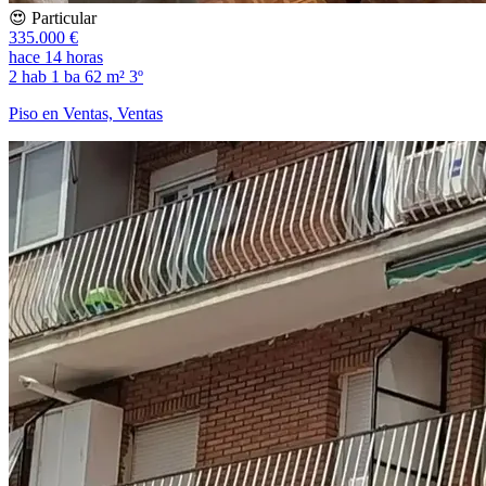
😍 Particular
335.000 €
hace 14 horas
2 hab
1 ba
62 m²
3º
Piso en Ventas, Ventas