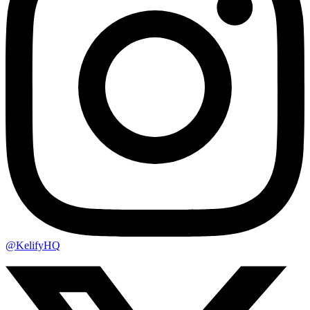
@KelifyHQ