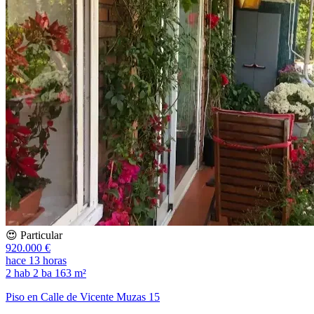
😍 Particular
920.000 €
hace 13 horas
2 hab
2 ba
163 m²
Piso en Calle de Vicente Muzas 15