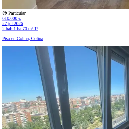
😍 Particular
610.000 €
27 jul 2026
2 hab
1 ba
70 m²
1º
Piso en Colina, Colina