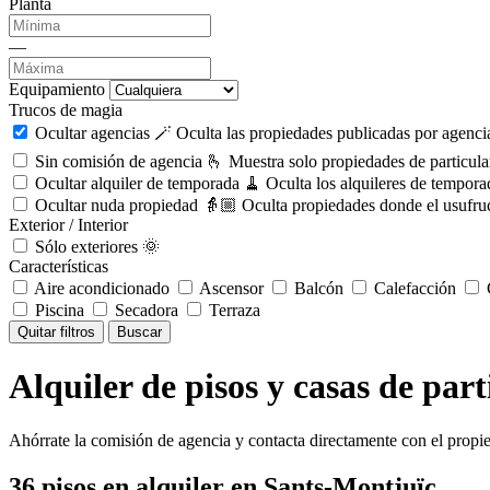
Planta
—
Equipamiento
Trucos de magia
Ocultar agencias 🪄
Oculta las propiedades publicadas por agencia
Sin comisión de agencia 🫰
Muestra solo propiedades de particula
Ocultar alquiler de temporada 🧹
Oculta los alquileres de tempora
Ocultar nuda propiedad 👵🏼
Oculta propiedades donde el usufruc
Exterior / Interior
Sólo exteriores 🌞
Características
Aire acondicionado
Ascensor
Balcón
Calefacción
C
Piscina
Secadora
Terraza
Quitar filtros
Buscar
Alquiler de pisos y casas de par
Ahórrate la comisión de agencia y contacta directamente con el propie
36
pisos en alquiler
en Sants-Montjuïc