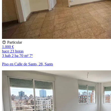
😍 Particular
1.000 €
hace 23 horas
3 hab
2 ba
70 m²
7º
Piso en Calle de Sants, 28, Sants