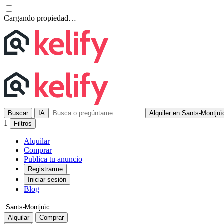
Cargando propiedad…
Buscar
IA
Alquiler en Sants-Montjuï
1
Filtros
Alquilar
Comprar
Publica tu anuncio
Registrarme
Iniciar sesión
Blog
Alquilar
Comprar