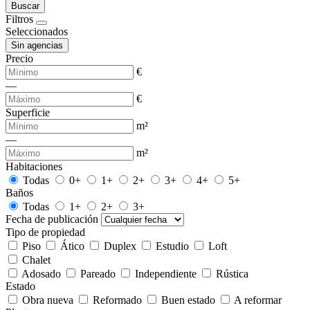
Buscar
Filtros
Seleccionados
Sin agencias
Precio
€
—
€
Superficie
m²
—
m²
Habitaciones
Todas
0+
1+
2+
3+
4+
5+
Baños
Todas
1+
2+
3+
Fecha de publicación
Tipo de propiedad
Piso
Ático
Duplex
Estudio
Loft
Chalet
Adosado
Pareado
Independiente
Rústica
Estado
Obra nueva
Reformado
Buen estado
A reformar