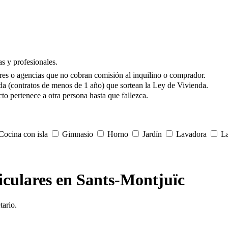
s y profesionales.
res o agencias que no cobran comisión al inquilino o comprador.
da (contratos de menos de 1 año) que sortean la Ley de Vivienda.
to pertenece a otra persona hasta que fallezca.
ocina con isla
Gimnasio
Horno
Jardín
Lavadora
La
ticulares en Sants-Montjuïc
tario.