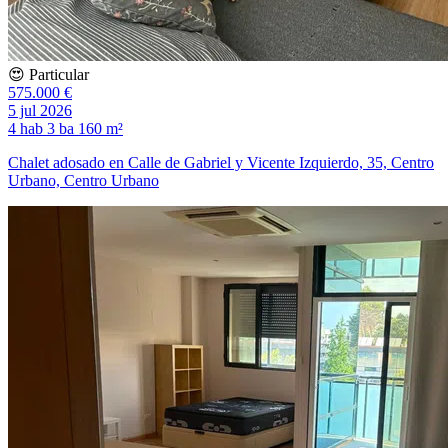
😍 Particular
575.000 €
5 jul 2026
4 hab
3 ba
160 m²
Chalet adosado en Calle de Gabriel y Vicente Izquierdo, 35, Centro
Urbano, Centro Urbano