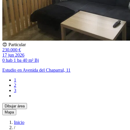
😍 Particular
230.000 €
17 jun 2026
0 hab
1 ba
40 m²
Bj
Estudio en Avenida del Chaparral, 11
1
2
3
Dibujar área
Mapa
Inicio
/