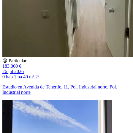
😍 Particular
183.000 €
26 jul 2026
0 hab
1 ba
40 m²
2º
Estudio en Avenida de Tenerife, 11, Pol. Industrial norte, Pol.
Industrial norte