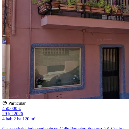
😍 Particular
450.000 €
29 jul 2026
4 hab
2 ba
120 m²
Casa o chalet independiente en Calle Perpetuo Socorro, 28, Centro