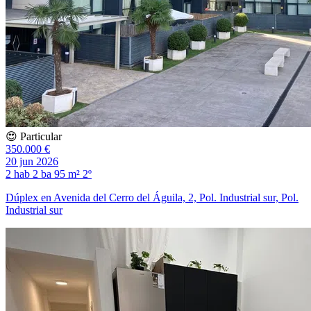
😍 Particular
350.000 €
20 jun 2026
2 hab
2 ba
95 m²
2º
Dúplex en Avenida del Cerro del Águila, 2, Pol. Industrial sur, Pol.
Industrial sur