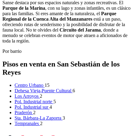
Sanse destaca por sus espacios naturales y zonas recreativas. El
Parque de la Marina
, con su lago y zonas infantiles, es un clásico
para las familias. Si eres amante de la naturaleza, el
Parque
Regional de la Cuenca Alta del Manzanares
está a un paso,
ofreciendo rutas de senderismo y la posibilidad de disfrutar de la
fauna local. No te olvides del
Circuito del Jarama
, donde a
menudo se celebran eventos de motor que atraen a aficionados de
toda la región.
Por barrio
Pisos en venta en San Sebastián de los
Reyes
Centro Urbano
15
Dehesa Vieja-Puente Cultural
6
Los Arroyos
2
Pol. Industrial norte
5
Pol. Industrial sur
4
Praderón
2
Sta. Bárbara-La Zaporra
3
Tempranales
2