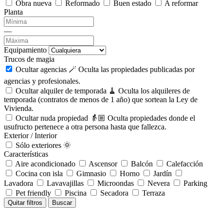
Obra nueva
Reformado
Buen estado
A reformar
Planta
—
Equipamiento
Trucos de magia
Ocultar agencias 🪄
Oculta las propiedades publicadas por
agencias y profesionales.
Ocultar alquiler de temporada 🧹
Oculta los alquileres de
temporada (contratos de menos de 1 año) que sortean la Ley de
Vivienda.
Ocultar nuda propiedad 👵🏼
Oculta propiedades donde el
usufructo pertenece a otra persona hasta que fallezca.
Exterior / Interior
Sólo exteriores 🌞
Características
Aire acondicionado
Ascensor
Balcón
Calefacción
Cocina con isla
Gimnasio
Horno
Jardín
Lavadora
Lavavajillas
Microondas
Nevera
Parking
Pet friendly
Piscina
Secadora
Terraza
Quitar filtros
Buscar