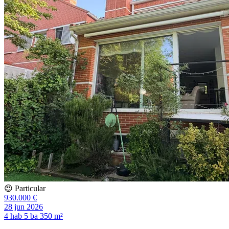
😍 Particular
930.000 €
28 jun 2026
4 hab
5 ba
350 m²