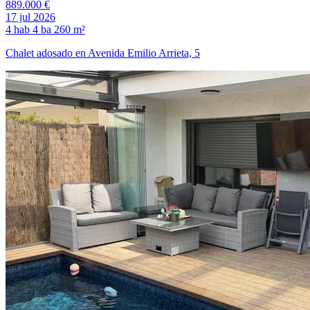
889.000 €
17 jul 2026
4 hab
4 ba
260 m²
Chalet adosado en Avenida Emilio Arrieta, 5