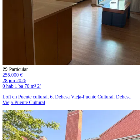
😍 Particular
255.000 €
28 jun 2026
0 hab
1 ba
70 m²
2º
Loft en Puente cultural, 6, Dehesa Vieja-Puente Cultural, Dehesa
Vieja-Puente Cultural