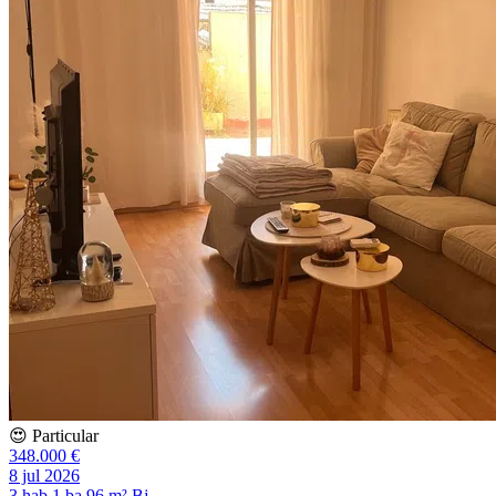
😍 Particular
348.000 €
8 jul 2026
3 hab
1 ba
96 m²
Bj