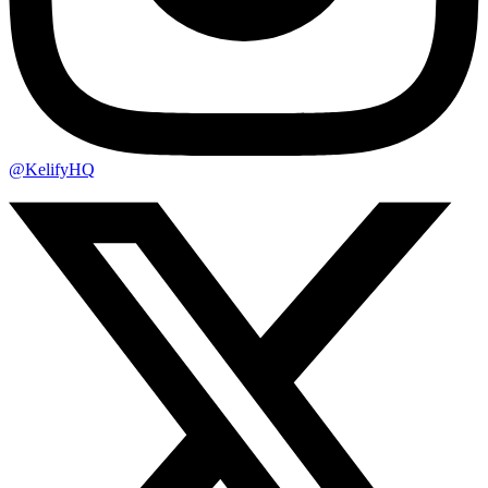
@KelifyHQ