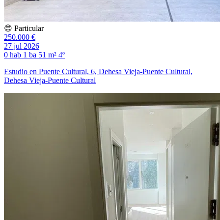
😍 Particular
250.000 €
27 jul 2026
0 hab
1 ba
51 m²
4º
Estudio en Puente Cultural, 6, Dehesa Vieja-Puente Cultural,
Dehesa Vieja-Puente Cultural