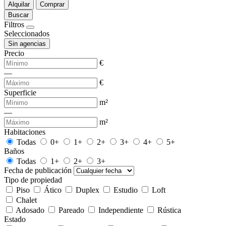
Alquilar
Comprar
Buscar
Filtros
Seleccionados
Sin agencias
Precio
€
—
€
Superficie
m²
—
m²
Habitaciones
Todas
0+
1+
2+
3+
4+
5+
Baños
Todas
1+
2+
3+
Fecha de publicación
Tipo de propiedad
Piso
Ático
Duplex
Estudio
Loft
Chalet
Adosado
Pareado
Independiente
Rústica
Estado