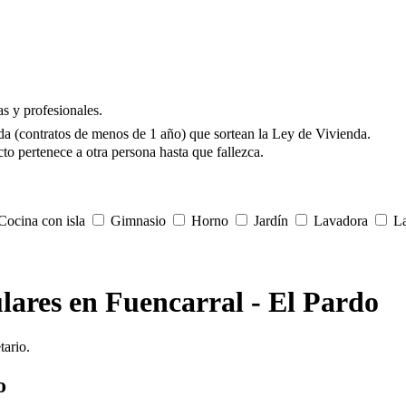
s y profesionales.
da (contratos de menos de 1 año) que sortean la Ley de Vivienda.
to pertenece a otra persona hasta que fallezca.
ocina con isla
Gimnasio
Horno
Jardín
Lavadora
La
ulares en Fuencarral - El Pardo
tario.
o