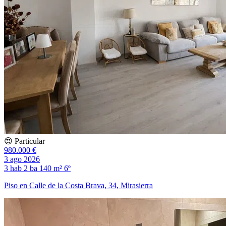
😍 Particular
980.000 €
3 ago 2026
3 hab
2 ba
140 m²
6º
Piso en Calle de la Costa Brava, 34, Mirasierra