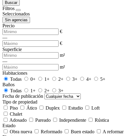
Buscar
Filtros
Seleccionados
Sin agencias
Precio
€
—
€
Superficie
m²
—
m²
Habitaciones
Todas
0+
1+
2+
3+
4+
5+
Baños
Todas
1+
2+
3+
Fecha de publicación
Tipo de propiedad
Piso
Ático
Duplex
Estudio
Loft
Chalet
Adosado
Pareado
Independiente
Rústica
Estado
Obra nueva
Reformado
Buen estado
A reformar