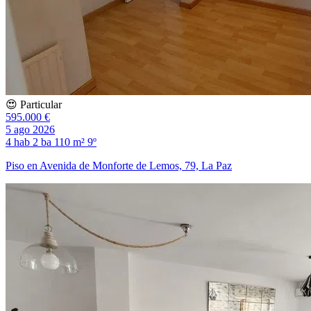
😍 Particular
595.000 €
5 ago 2026
4 hab
2 ba
110 m²
9º
Piso en Avenida de Monforte de Lemos, 79, La Paz