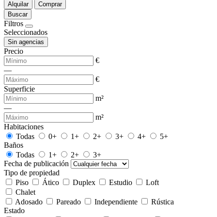
Alquilar
Comprar
Buscar
Filtros
Seleccionados
Sin agencias
Precio
€
—
€
Superficie
m²
—
m²
Habitaciones
Todas
0+
1+
2+
3+
4+
5+
Baños
Todas
1+
2+
3+
Fecha de publicación
Tipo de propiedad
Piso
Ático
Duplex
Estudio
Loft
Chalet
Adosado
Pareado
Independiente
Rústica
Estado