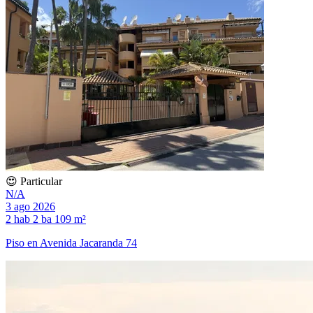
😍 Particular
N/A
3 ago 2026
2 hab
2 ba
109 m²
Piso en Avenida Jacaranda 74