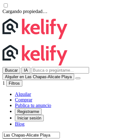
Cargando propiedad…
Buscar
IA
Alquiler en Las Chapas-Alicate Playa
1
Filtros
Alquilar
Comprar
Publica tu anuncio
Registrarme
Iniciar sesión
Blog