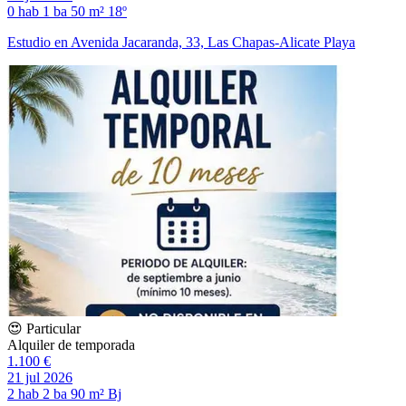
0 hab
1 ba
50 m²
18º
Estudio en Avenida Jacaranda, 33, Las Chapas-Alicate Playa
😍 Particular
Alquiler de temporada
1.100 €
21 jul 2026
2 hab
2 ba
90 m²
Bj