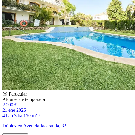
😍 Particular
Alquiler de temporada
2.200 €
21 ene 2026
4 hab
3 ba
150 m²
2º
Dúplex en Avenida Jacaranda, 32