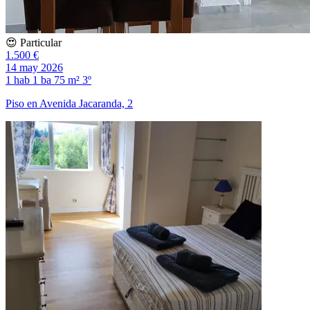
😍 Particular
1.500 €
14 may 2026
1 hab
1 ba
75 m²
3º
Piso en Avenida Jacaranda, 2