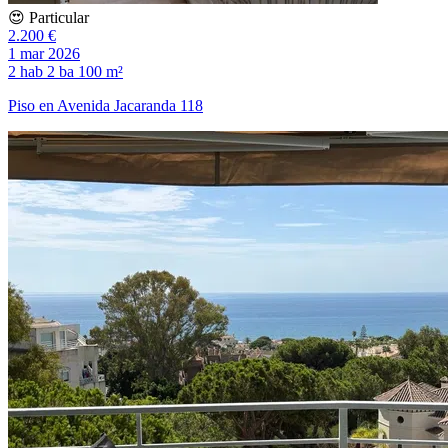
😍 Particular
2.200 €
1 mar 2026
2 hab
2 ba
100 m²
Piso en Avenida Jacaranda 118