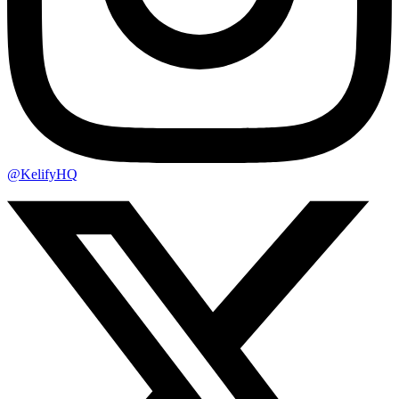
@KelifyHQ