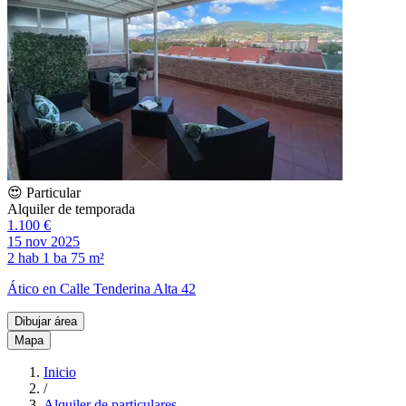
😍 Particular
Alquiler de temporada
1.100 €
15 nov 2025
2 hab
1 ba
75 m²
Ático en Calle Tenderina Alta 42
Dibujar área
Mapa
Inicio
/
Alquiler de particulares