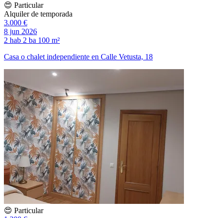
😍 Particular
Alquiler de temporada
3.000 €
8 jun 2026
2 hab
2 ba
100 m²
Casa o chalet independiente en Calle Vetusta, 18
😍 Particular