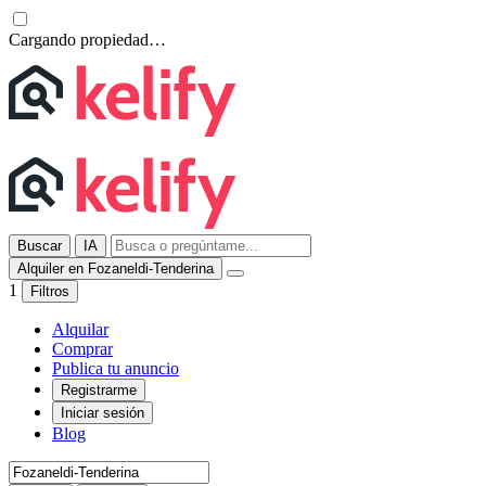
Cargando propiedad…
Buscar
IA
Alquiler en Fozaneldi-Tenderina
1
Filtros
Alquilar
Comprar
Publica tu anuncio
Registrarme
Iniciar sesión
Blog