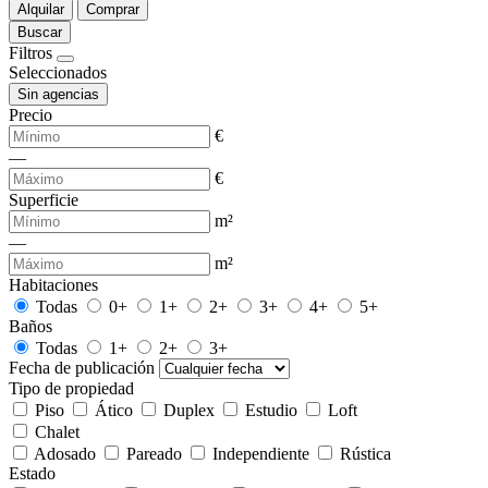
Alquilar
Comprar
Buscar
Filtros
Seleccionados
Sin agencias
Precio
€
—
€
Superficie
m²
—
m²
Habitaciones
Todas
0+
1+
2+
3+
4+
5+
Baños
Todas
1+
2+
3+
Fecha de publicación
Tipo de propiedad
Piso
Ático
Duplex
Estudio
Loft
Chalet
Adosado
Pareado
Independiente
Rústica
Estado