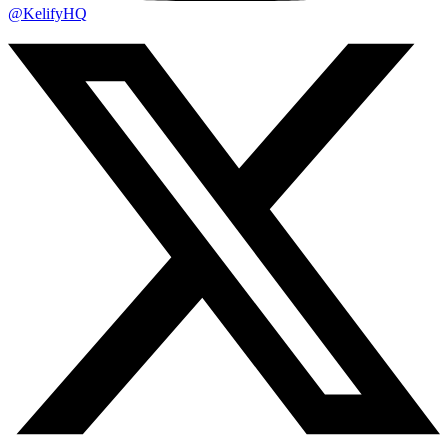
@KelifyHQ