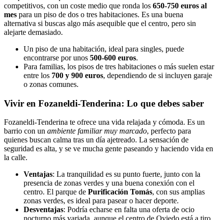
competitivos, con un coste medio que ronda los
650-750 euros al
mes
para un piso de dos o tres habitaciones. Es una buena
alternativa si buscas algo más asequible que el centro, pero sin
alejarte demasiado.
Un piso de una habitación, ideal para singles, puede
encontrarse por unos
500-600 euros
.
Para familias, los pisos de tres habitaciones o más suelen estar
entre los
700 y 900 euros
, dependiendo de si incluyen garaje
o zonas comunes.
Vivir en Fozaneldi-Tenderina: Lo que debes saber
Fozaneldi-Tenderina te ofrece una vida relajada y cómoda. Es un
barrio con un
ambiente familiar muy marcado
, perfecto para
quienes buscan calma tras un día ajetreado. La sensación de
seguridad es alta, y se ve mucha gente paseando y haciendo vida en
la calle.
Ventajas
: La tranquilidad es su punto fuerte, junto con la
presencia de zonas verdes y una buena conexión con el
centro. El parque de
Purificación Tomás
, con sus amplias
zonas verdes, es ideal para pasear o hacer deporte.
Desventajas
: Podría echarse en falta una oferta de ocio
nocturno más variada, aunque el centro de Oviedo está a tiro