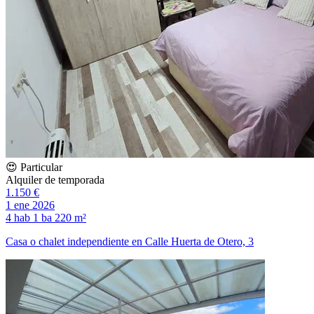
😍 Particular
Alquiler de temporada
1.150 €
1 ene 2026
4 hab
1 ba
220 m²
Casa o chalet independiente en Calle Huerta de Otero, 3