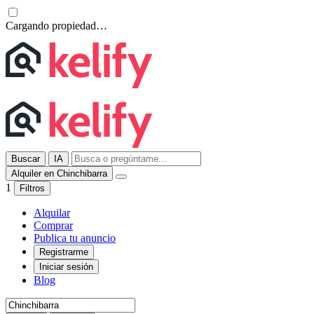
Cargando propiedad…
Buscar
IA
Alquiler en Chinchibarra
1
Filtros
Alquilar
Comprar
Publica tu anuncio
Registrarme
Iniciar sesión
Blog