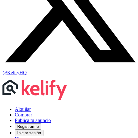
@KelifyHQ
Alquilar
Comprar
Publica tu anuncio
Registrarme
Iniciar sesión