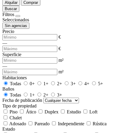
Alquilar
Comprar
Buscar
Filtros
Seleccionados
Sin agencias
Precio
€
—
€
Superficie
m²
—
m²
Habitaciones
Todas
0+
1+
2+
3+
4+
5+
Baños
Todas
1+
2+
3+
Fecha de publicación
Tipo de propiedad
Piso
Ático
Duplex
Estudio
Loft
Chalet
Adosado
Pareado
Independiente
Rústica
Estado