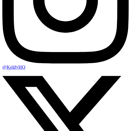
@KelifyHQ