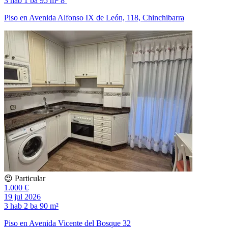
3 hab
1 ba
95 m²
8º
Piso en Avenida Alfonso IX de León, 118, Chinchibarra
😍 Particular
1.000 €
19 jul 2026
3 hab
2 ba
90 m²
Piso en Avenida Vicente del Bosque 32