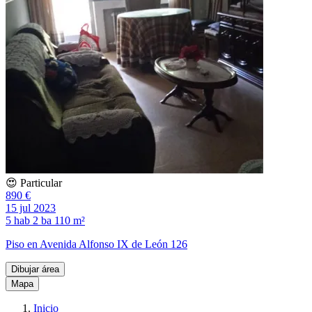
😍 Particular
890 €
15 jul 2023
5 hab
2 ba
110 m²
Piso en Avenida Alfonso IX de León 126
Dibujar área
Mapa
Inicio