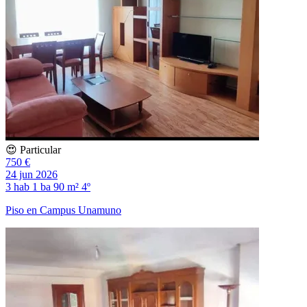
😍 Particular
750 €
24 jun 2026
3 hab
1 ba
90 m²
4º
Piso en Campus Unamuno