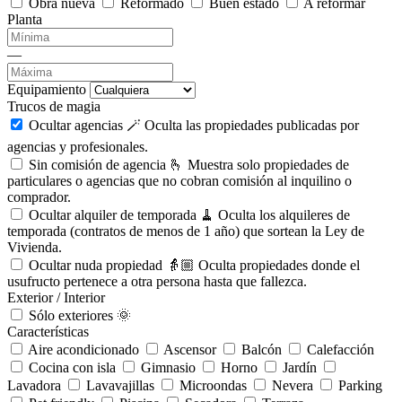
Obra nueva
Reformado
Buen estado
A reformar
Planta
—
Equipamiento
Trucos de magia
Ocultar agencias 🪄
Oculta las propiedades publicadas por
agencias y profesionales.
Sin comisión de agencia 🫰
Muestra solo propiedades de
particulares o agencias que no cobran comisión al inquilino o
comprador.
Ocultar alquiler de temporada 🧹
Oculta los alquileres de
temporada (contratos de menos de 1 año) que sortean la Ley de
Vivienda.
Ocultar nuda propiedad 👵🏼
Oculta propiedades donde el
usufructo pertenece a otra persona hasta que fallezca.
Exterior / Interior
Sólo exteriores 🌞
Características
Aire acondicionado
Ascensor
Balcón
Calefacción
Cocina con isla
Gimnasio
Horno
Jardín
Lavadora
Lavavajillas
Microondas
Nevera
Parking