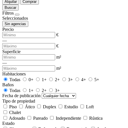
Alquilar
Comprar
Buscar
Filtros
Seleccionados
Sin agencias
Precio
€
—
€
Superficie
m²
—
m²
Habitaciones
Todas
0+
1+
2+
3+
4+
5+
Baños
Todas
1+
2+
3+
Fecha de publicación
Tipo de propiedad
Piso
Ático
Duplex
Estudio
Loft
Chalet
Adosado
Pareado
Independiente
Rústica
Estado