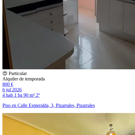
😍 Particular
Alquiler de temporada
800 €
6 jul 2026
4 hab
1 ba
90 m²
2º
Piso en Calle Esmeralda, 3, Pizarrales, Pizarrales