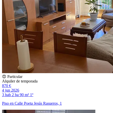
😍 Particular
Alquiler de temporada
870 €
4 jun 2026
3 hab
2 ba
90 m²
1º
Piso en Calle Poeta Jesús Rasueros, 1