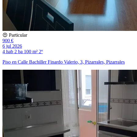
😍 Particular
900 €
6 jul 2026
4 hab
2 ba
100 m²
2º
Piso en Calle Bachiller Finardo Valerio, 3, Pizarrales, Pizarrales