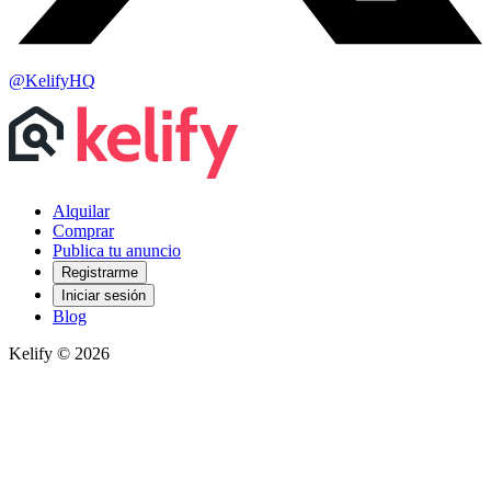
@KelifyHQ
Alquilar
Comprar
Publica tu anuncio
Registrarme
Iniciar sesión
Blog
Kelify © 2026