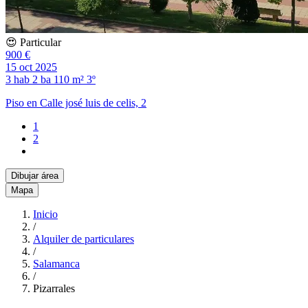
😍 Particular
900 €
15 oct 2025
3 hab
2 ba
110 m²
3º
Piso en Calle josé luis de celis, 2
1
2
Dibujar área
Mapa
Inicio
/
Alquiler de particulares
/
Salamanca
/
Pizarrales