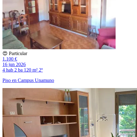
😍 Particular
1.100 €
16 jun 2026
4 hab
2 ba
120 m²
2º
Piso en Campus Unamuno