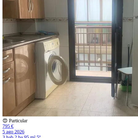
😍 Particular
795 €
5 ago 2026
3 hab
2 ba
95 m²
5º