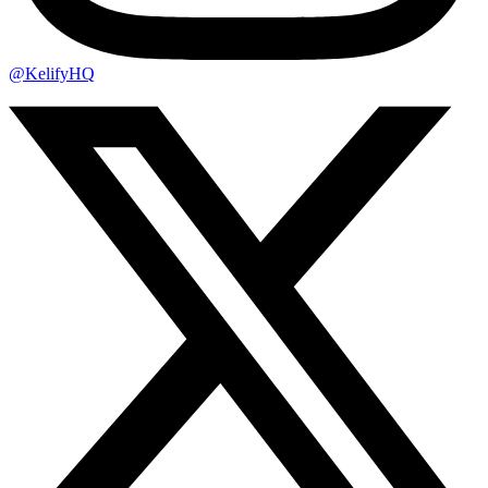
@KelifyHQ