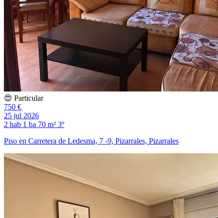
😍 Particular
750 €
25 jul 2026
2 hab
1 ba
70 m²
3º
Piso en Carretera de Ledesma, 7 -9, Pizarrales, Pizarrales