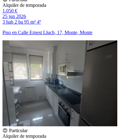
Alquiler de temporada
1.050 €
25 jun 2026
3 hab
2 ba
95 m²
4º
Piso en Calle Ernest Lluch, 17, Monte, Monte
😍 Particular
Alquiler de temporada