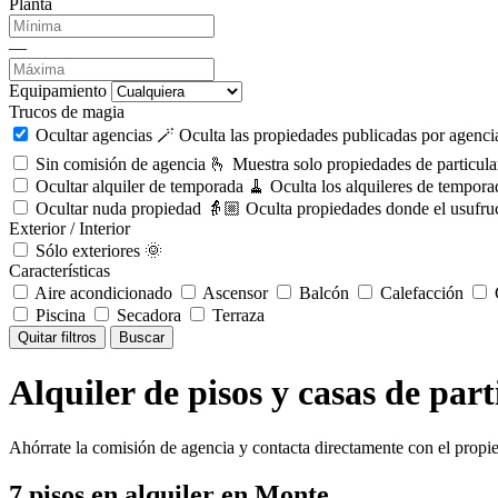
Planta
—
Equipamiento
Trucos de magia
Ocultar agencias 🪄
Oculta las propiedades publicadas por agencia
Sin comisión de agencia 🫰
Muestra solo propiedades de particula
Ocultar alquiler de temporada 🧹
Oculta los alquileres de tempora
Ocultar nuda propiedad 👵🏼
Oculta propiedades donde el usufruc
Exterior / Interior
Sólo exteriores 🌞
Características
Aire acondicionado
Ascensor
Balcón
Calefacción
C
Piscina
Secadora
Terraza
Quitar filtros
Buscar
Alquiler de pisos y casas de par
Ahórrate la comisión de agencia y contacta directamente con el propie
7
pisos en alquiler
en Monte