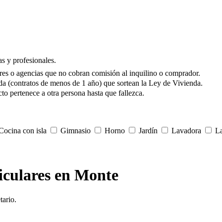
s y profesionales.
res o agencias que no cobran comisión al inquilino o comprador.
da (contratos de menos de 1 año) que sortean la Ley de Vivienda.
to pertenece a otra persona hasta que fallezca.
ocina con isla
Gimnasio
Horno
Jardín
Lavadora
La
ticulares en Monte
tario.