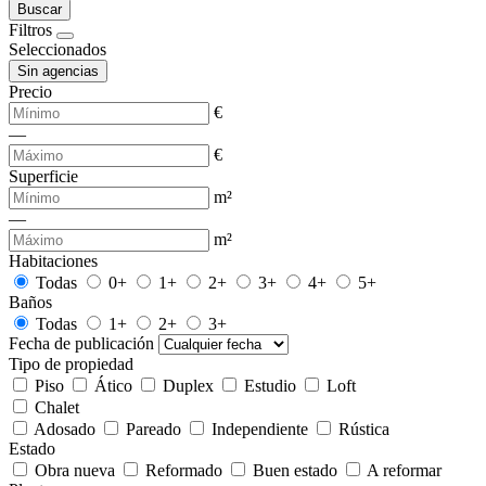
Buscar
Filtros
Seleccionados
Sin agencias
Precio
€
—
€
Superficie
m²
—
m²
Habitaciones
Todas
0+
1+
2+
3+
4+
5+
Baños
Todas
1+
2+
3+
Fecha de publicación
Tipo de propiedad
Piso
Ático
Duplex
Estudio
Loft
Chalet
Adosado
Pareado
Independiente
Rústica
Estado
Obra nueva
Reformado
Buen estado
A reformar