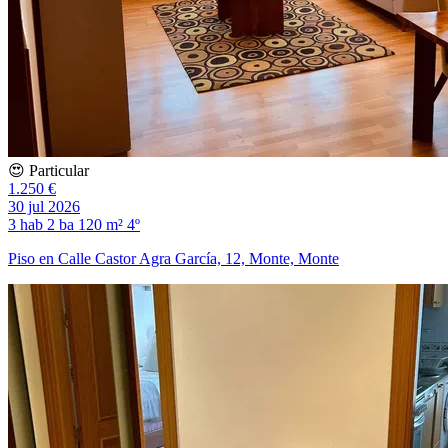
😍 Particular
1.250 €
30 jul 2026
3 hab
2 ba
120 m²
4º
Piso en Calle Castor Agra García, 12, Monte, Monte