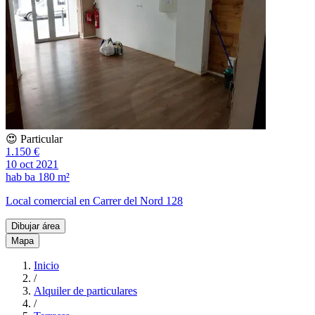
😍 Particular
1.150 €
10 oct 2021
hab
ba
180 m²
Local comercial en Carrer del Nord 128
Dibujar área
Mapa
Inicio
/
Alquiler de particulares
/