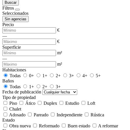
Buscar
Filtros
Seleccionados
Sin agencias
Precio
€
—
€
Superficie
m²
—
m²
Habitaciones
Todas
0+
1+
2+
3+
4+
5+
Baños
Todas
1+
2+
3+
Fecha de publicación
Tipo de propiedad
Piso
Ático
Duplex
Estudio
Loft
Chalet
Adosado
Pareado
Independiente
Rústica
Estado
Obra nueva
Reformado
Buen estado
A reformar