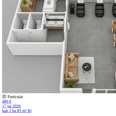
😍 Particular
480 €
17 jul 2026
hab
1 ba
85 m²
Bj