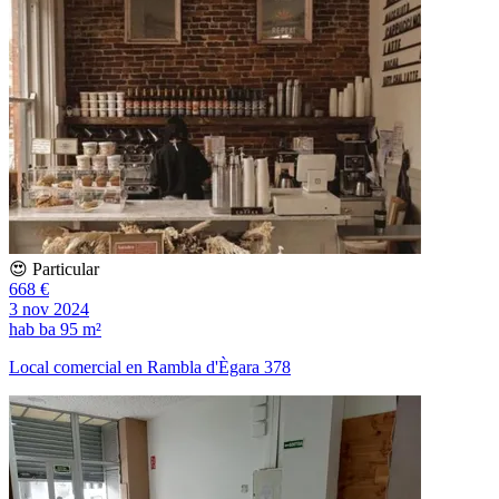
😍 Particular
668 €
3 nov 2024
hab
ba
95 m²
Local comercial en Rambla d'Ègara 378