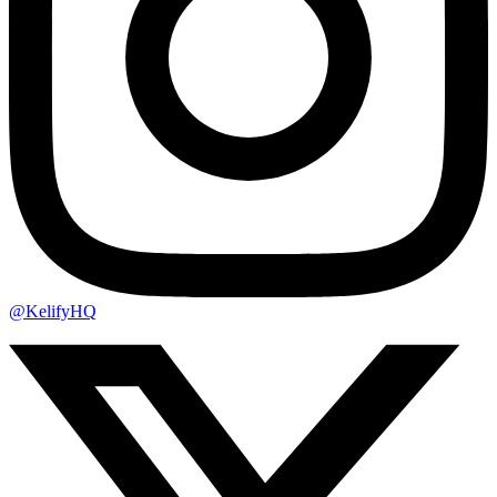
@KelifyHQ