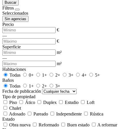
Buscar
Filtros
Seleccionados
Sin agencias
Precio
€
—
€
Superficie
m²
—
m²
Habitaciones
Todas
0+
1+
2+
3+
4+
5+
Baños
Todas
1+
2+
3+
Fecha de publicación
Tipo de propiedad
Piso
Ático
Duplex
Estudio
Loft
Chalet
Adosado
Pareado
Independiente
Rústica
Estado
Obra nueva
Reformado
Buen estado
A reformar