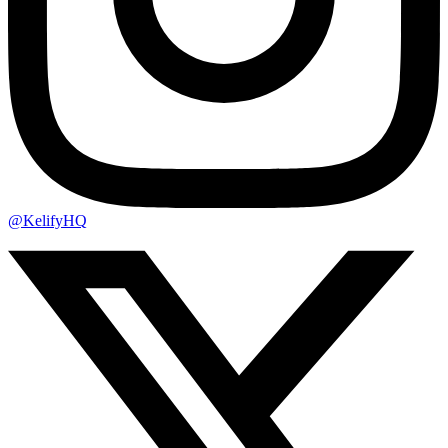
@KelifyHQ