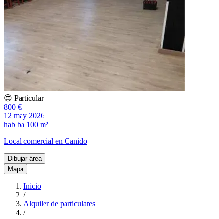
😍 Particular
800 €
12 may 2026
hab
ba
100 m²
Local comercial en Canido
Dibujar área
Mapa
Inicio
/
Alquiler de particulares
/