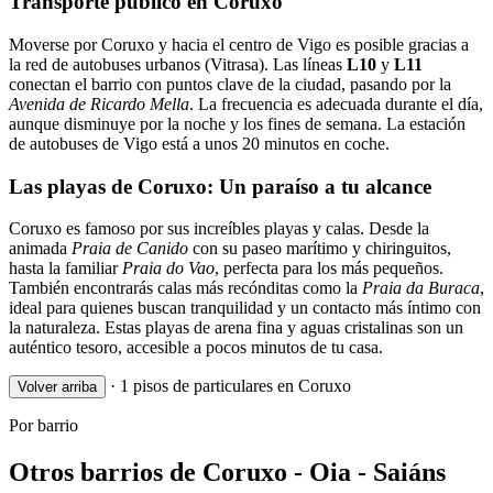
Transporte público en Coruxo
Moverse por Coruxo y hacia el centro de Vigo es posible gracias a
la red de autobuses urbanos (Vitrasa). Las líneas
L10
y
L11
conectan el barrio con puntos clave de la ciudad, pasando por la
Avenida de Ricardo Mella
. La frecuencia es adecuada durante el día,
aunque disminuye por la noche y los fines de semana. La estación
de autobuses de Vigo está a unos 20 minutos en coche.
Las playas de Coruxo: Un paraíso a tu alcance
Coruxo es famoso por sus increíbles playas y calas. Desde la
animada
Praia de Canido
con su paseo marítimo y chiringuitos,
hasta la familiar
Praia do Vao
, perfecta para los más pequeños.
También encontrarás calas más recónditas como la
Praia da Buraca
,
ideal para quienes buscan tranquilidad y un contacto más íntimo con
la naturaleza. Estas playas de arena fina y aguas cristalinas son un
auténtico tesoro, accesible a pocos minutos de tu casa.
·
1 pisos de particulares en Coruxo
Volver arriba
Por barrio
Otros barrios de Coruxo - Oia - Saiáns