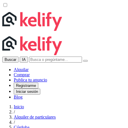
Buscar
IA
Alquilar
Comprar
Publica tu anuncio
Registrarme
Iniciar sesión
Blog
Inicio
/
Alquiler de particulares
/
Córdoba