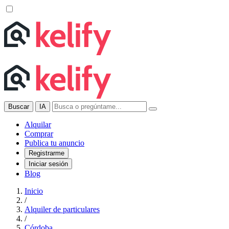
Buscar
IA
Alquilar
Comprar
Publica tu anuncio
Registrarme
Iniciar sesión
Blog
Inicio
/
Alquiler de particulares
/
Córdoba