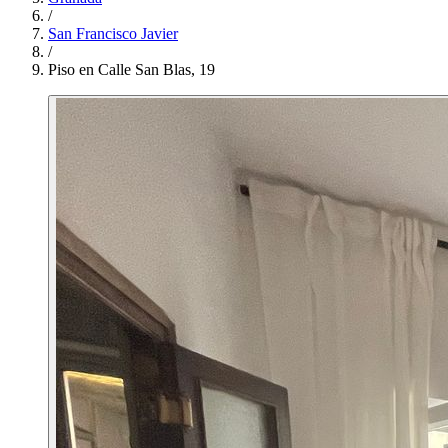
/
San Francisco Javier
/
Piso en Calle San Blas, 19