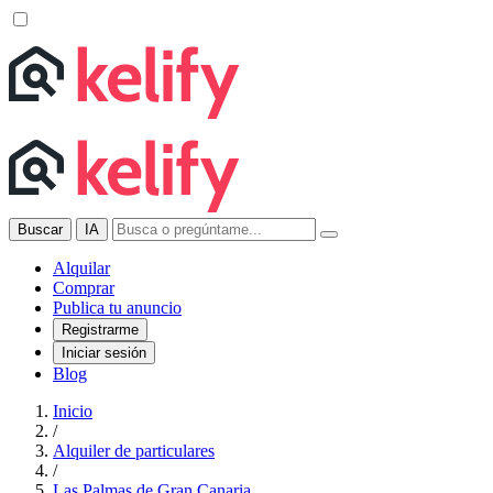
Buscar
IA
Alquilar
Comprar
Publica tu anuncio
Registrarme
Iniciar sesión
Blog
Inicio
/
Alquiler de particulares
/
Las Palmas de Gran Canaria