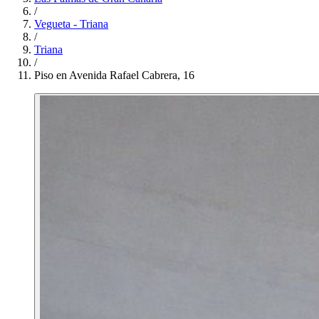
/
Vegueta - Triana
/
Triana
/
Piso en Avenida Rafael Cabrera, 16