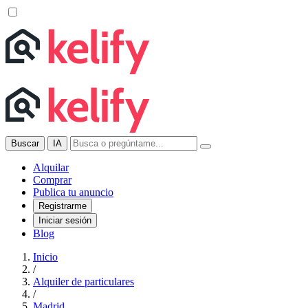
Buscar
IA
Alquilar
Comprar
Publica tu anuncio
Registrarme
Iniciar sesión
Blog
Inicio
/
Alquiler de particulares
/
Madrid