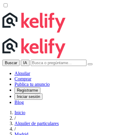
Buscar
IA
Alquilar
Comprar
Publica tu anuncio
Registrarme
Iniciar sesión
Blog
Inicio
/
Alquiler de particulares
/
Madrid