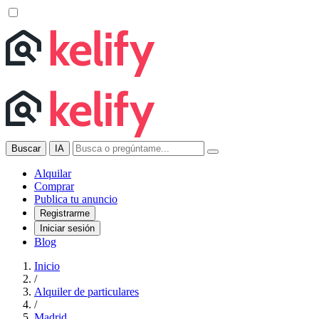
Buscar
IA
Alquilar
Comprar
Publica tu anuncio
Registrarme
Iniciar sesión
Blog
Inicio
/
Alquiler de particulares
/
Madrid