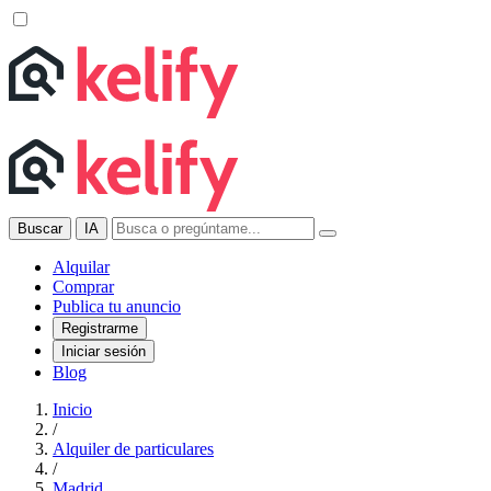
Buscar
IA
Alquilar
Comprar
Publica tu anuncio
Registrarme
Iniciar sesión
Blog
Inicio
/
Alquiler de particulares
/
Madrid