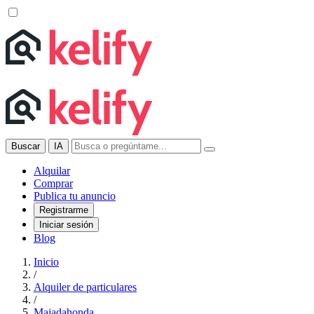
Buscar
IA
Alquilar
Comprar
Publica tu anuncio
Registrarme
Iniciar sesión
Blog
Inicio
/
Alquiler de particulares
/
Majadahonda