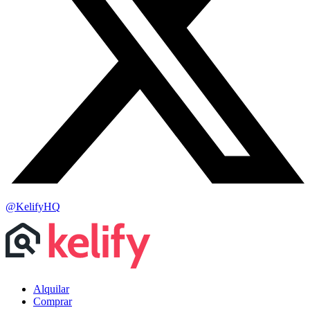
@KelifyHQ
Alquilar
Comprar