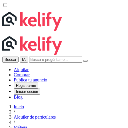
Buscar
IA
Alquilar
Comprar
Publica tu anuncio
Registrarme
Iniciar sesión
Blog
Inicio
/
Alquiler de particulares
/
Málaga