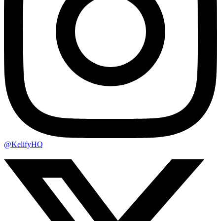
@KelifyHQ