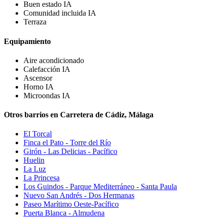
Buen estado
IA
Comunidad incluida
IA
Terraza
Equipamiento
Aire acondicionado
Calefacción
IA
Ascensor
Horno
IA
Microondas
IA
Otros barrios en Carretera de Cádiz, Málaga
El Torcal
Finca el Pato - Torre del Río
Girón - Las Delicias - Pacífico
Huelin
La Luz
La Princesa
Los Guindos - Parque Mediterráneo - Santa Paula
Nuevo San Andrés - Dos Hermanas
Paseo Marítimo Oeste-Pacífico
Puerta Blanca - Almudena