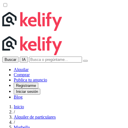
Buscar
IA
Alquilar
Comprar
Publica tu anuncio
Registrarme
Iniciar sesión
Blog
Inicio
/
Alquiler de particulares
/
Marbella