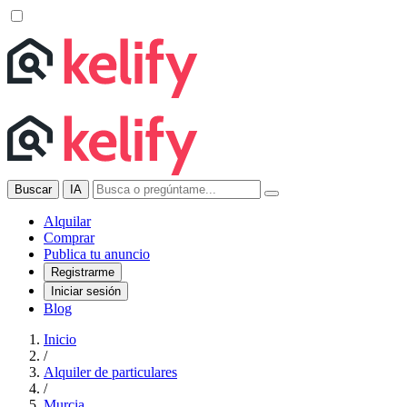
Buscar
IA
Alquilar
Comprar
Publica tu anuncio
Registrarme
Iniciar sesión
Blog
Inicio
/
Alquiler de particulares
/
Murcia