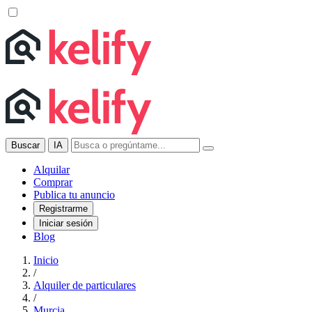
Buscar
IA
Alquilar
Comprar
Publica tu anuncio
Registrarme
Iniciar sesión
Blog
Inicio
/
Alquiler de particulares
/
Murcia