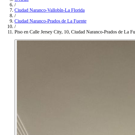
/
Ciudad Naranco-Vallobín-La Florida
/
Ciudad Naranco-Prados de La Fuente
/
Piso en Calle Jersey City, 10, Ciudad Naranco-Prados de La F