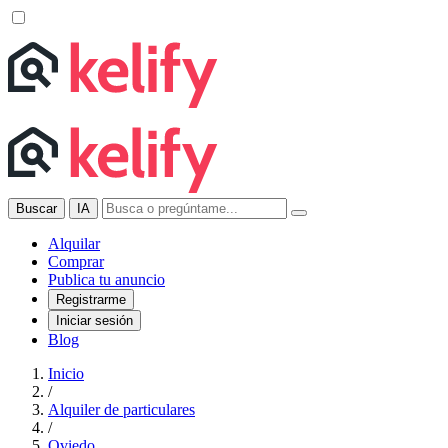
Buscar
IA
Alquilar
Comprar
Publica tu anuncio
Registrarme
Iniciar sesión
Blog
Inicio
/
Alquiler de particulares
/
Oviedo