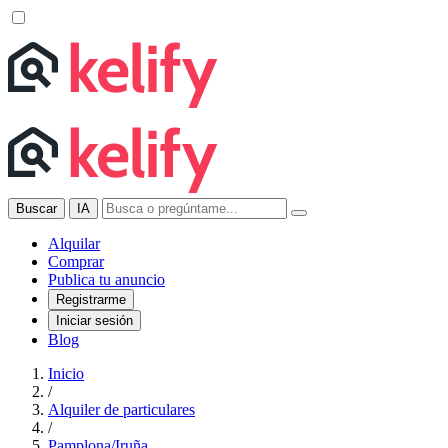
Buscar
IA
Alquilar
Comprar
Publica tu anuncio
Registrarme
Iniciar sesión
Blog
Inicio
/
Alquiler de particulares
/
Pamplona/Iruña