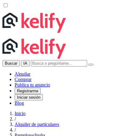
Buscar
IA
Alquilar
Comprar
Publica tu anuncio
Registrarme
Iniciar sesión
Blog
Inicio
/
Alquiler de particulares
/
Pamplona/Iruña