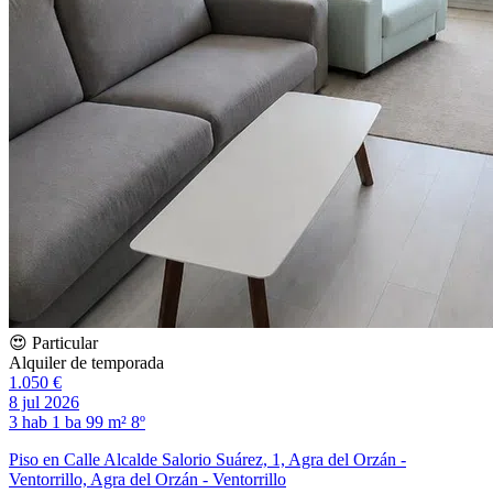
😍 Particular
Alquiler de temporada
1.050 €
8 jul 2026
3 hab
1 ba
99 m²
8º
Piso en Calle Alcalde Salorio Suárez, 1, Agra del Orzán -
Ventorrillo, Agra del Orzán - Ventorrillo