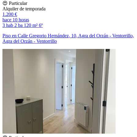
😍 Particular
Alquiler de temporada
1.200 €
hace 10 horas
3 hab
2 ba
120 m²
6º
Piso en Calle Gregorio Hernández, 10, Agra del Orzán - Ventorrillo,
Agra del Orzán - Ventorrillo