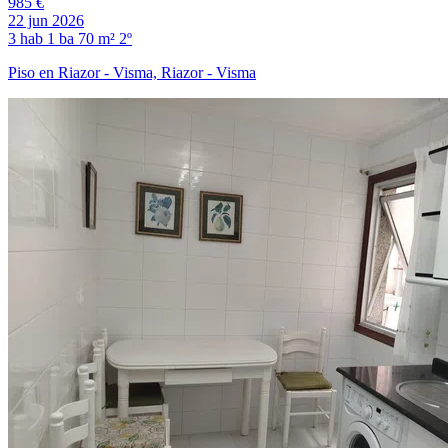
985 €
22 jun 2026
3 hab
1 ba
70 m²
2º
Piso en Riazor - Visma, Riazor - Visma