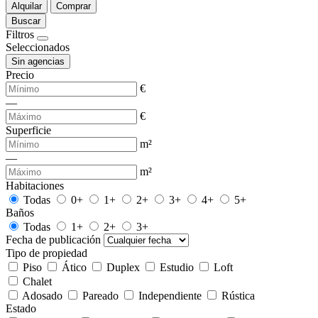
Alquilar
Comprar
Buscar
Filtros
Seleccionados
Sin agencias
Precio
€
—
€
Superficie
m²
—
m²
Habitaciones
Todas
0+
1+
2+
3+
4+
5+
Baños
Todas
1+
2+
3+
Fecha de publicación
Tipo de propiedad
Piso
Ático
Duplex
Estudio
Loft
Chalet
Adosado
Pareado
Independiente
Rústica
Estado