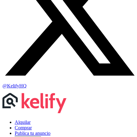
@KelifyHQ
Alquilar
Comprar
Publica tu anuncio