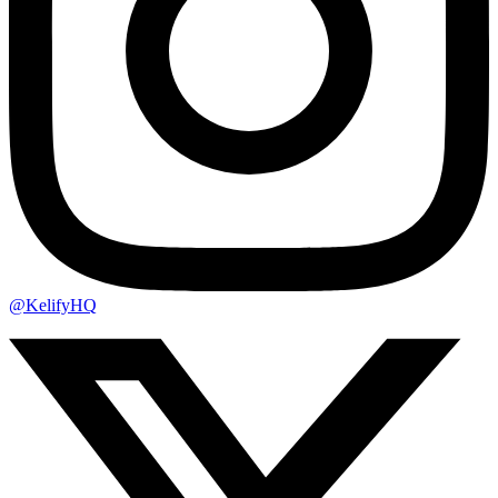
@KelifyHQ