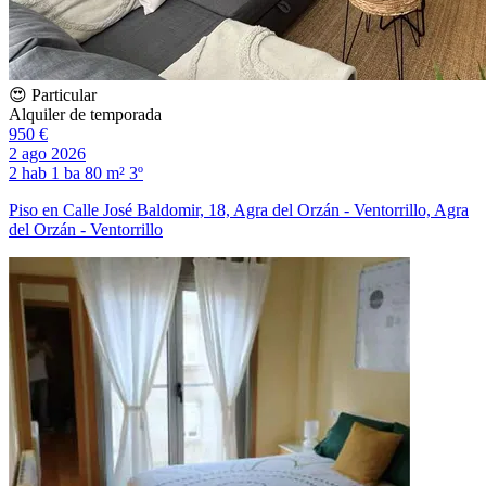
😍 Particular
Alquiler de temporada
950 €
2 ago 2026
2 hab
1 ba
80 m²
3º
Piso en Calle José Baldomir, 18, Agra del Orzán - Ventorrillo, Agra
del Orzán - Ventorrillo