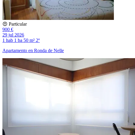
😍 Particular
900 €
29 jul 2026
1 hab
1 ba
50 m²
2º
Apartamento en Ronda de Nelle