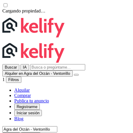
Cargando propiedad…
Buscar
IA
Alquiler en Agra del Orzán - Ventorrillo
1
Filtros
Alquilar
Comprar
Publica tu anuncio
Registrarme
Iniciar sesión
Blog