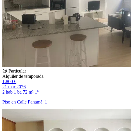
😍 Particular
Alquiler de temporada
1.800 €
21 mar 2026
2 hab
1 ba
72 m²
1º
Piso en Calle Panamá, 1