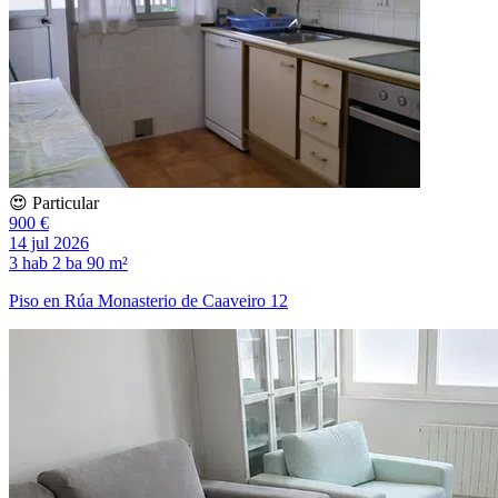
😍 Particular
900 €
14 jul 2026
3 hab
2 ba
90 m²
Piso en Rúa Monasterio de Caaveiro 12