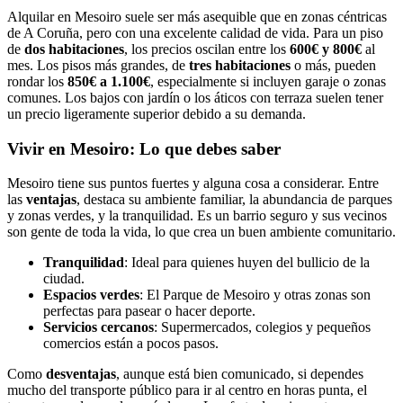
Alquilar en Mesoiro suele ser más asequible que en zonas céntricas
de A Coruña, pero con una excelente calidad de vida. Para un piso
de
dos habitaciones
, los precios oscilan entre los
600€ y 800€
al
mes. Los pisos más grandes, de
tres habitaciones
o más, pueden
rondar los
850€ a 1.100€
, especialmente si incluyen garaje o zonas
comunes. Los bajos con jardín o los áticos con terraza suelen tener
un precio ligeramente superior debido a su demanda.
Vivir en Mesoiro: Lo que debes saber
Mesoiro tiene sus puntos fuertes y alguna cosa a considerar. Entre
las
ventajas
, destaca su ambiente familiar, la abundancia de parques
y zonas verdes, y la tranquilidad. Es un barrio seguro y sus vecinos
son gente de toda la vida, lo que crea un buen ambiente comunitario.
Tranquilidad
: Ideal para quienes huyen del bullicio de la
ciudad.
Espacios verdes
: El Parque de Mesoiro y otras zonas son
perfectas para pasear o hacer deporte.
Servicios cercanos
: Supermercados, colegios y pequeños
comercios están a pocos pasos.
Como
desventajas
, aunque está bien comunicado, si dependes
mucho del transporte público para ir al centro en horas punta, el