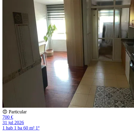
😍 Particular
700 €
31 jul 2026
1 hab
1 ba
60 m²
1º