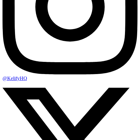
@KelifyHQ