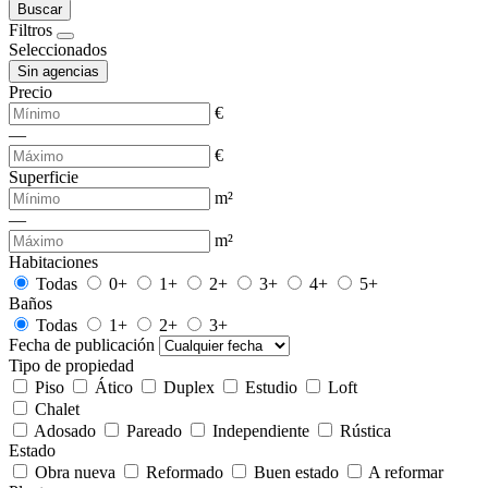
Buscar
Filtros
Seleccionados
Sin agencias
Precio
€
—
€
Superficie
m²
—
m²
Habitaciones
Todas
0+
1+
2+
3+
4+
5+
Baños
Todas
1+
2+
3+
Fecha de publicación
Tipo de propiedad
Piso
Ático
Duplex
Estudio
Loft
Chalet
Adosado
Pareado
Independiente
Rústica
Estado
Obra nueva
Reformado
Buen estado
A reformar