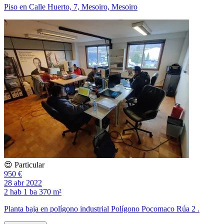
Piso en Calle Huerto, 7, Mesoiro, Mesoiro
😍 Particular
950 €
28 abr 2022
2 hab
1 ba
370 m²
Planta baja en polígono industrial Polígono Pocomaco Rúa 2 .