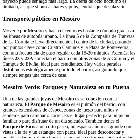
trayecto puede ser algo más largo. La oferta de ocio nocturno es
limitada, así que si buscas bares y pubs, tendrás que desplazarte.
Transporte público en Mesoiro
Moverte por Mesoiro y hacia el centro es bastante cómodo gracias a
las líneas de autobús urbano. La línea
5
de la Compañía de Tranvías
de La Coruña te lleva directamente al centro de la ciudad, pasando
por puntos clave como Cuatro Caminos y la Plaza de Pontevedra,
con una frecuencia de paso regular cada 15-20 minutos. Además, las
líneas
23 y 23A
conectan el barrio con otras zonas de A Coruña y el
Campus de Elviña, ideal para estudiantes. Hay varias paradas
distribuidas estratégicamente por todo el barrio, asegurando que
siempre tengas una cerca de casa.
Mesoiro Verde: Parques y Naturaleza en tu Puerta
Una de las grandes joyas de Mesoiro es su conexión con la
naturaleza. El
Parque de Mesoiro
es el pulmón del barrio, con
grandes extensiones de césped, zonas de juego para niños y
senderos para caminar o correr. Es el lugar perfecto para un picnic
familiar o para disfrutar de un día soleado. También tienes el
Parque de Eirís
a un corto paseo, un espacio aún más grande con
vistas a la ría y un estanque con patos, ideal para desconectar y
practicar deporte al aire libre. La cercanía a estos espacios naturales