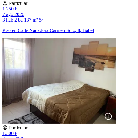
😍 Particular
1.250 €
7 ago 2026
3 hab
2 ba
137 m²
5º
Piso en Calle Nadadora Carmen Soto, 8, Babel
😍 Particular
1.300 €