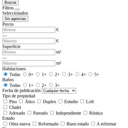
Buscar
Filtros
Seleccionados
Sin agencias
Precio
€
—
€
Superficie
m²
—
m²
Habitaciones
Todas
0+
1+
2+
3+
4+
5+
Baños
Todas
1+
2+
3+
Fecha de publicación
Tipo de propiedad
Piso
Ático
Duplex
Estudio
Loft
Chalet
Adosado
Pareado
Independiente
Rústica
Estado
Obra nueva
Reformado
Buen estado
A reformar