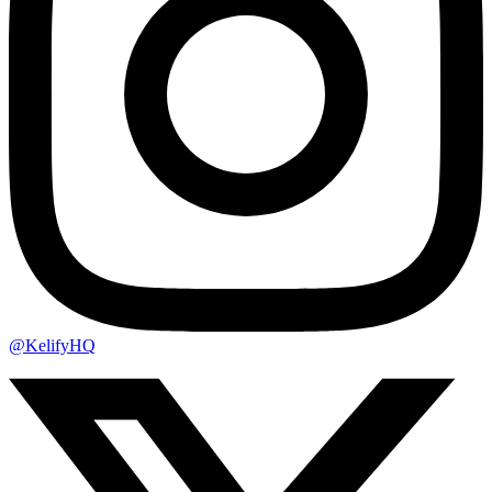
@KelifyHQ