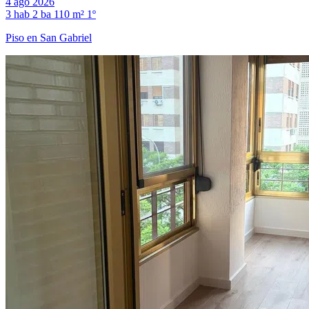
4 ago 2026
3 hab
2 ba
110 m²
1º
Piso en San Gabriel