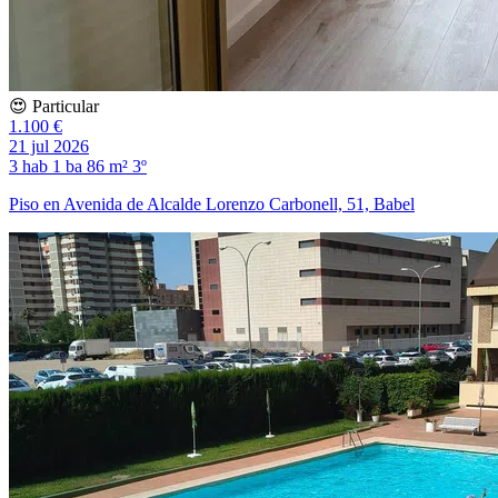
😍 Particular
1.100 €
21 jul 2026
3 hab
1 ba
86 m²
3º
Piso en Avenida de Alcalde Lorenzo Carbonell, 51, Babel