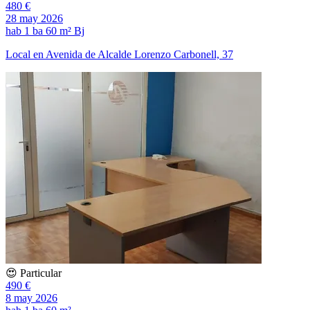
480 €
28 may 2026
hab
1 ba
60 m²
Bj
Local en Avenida de Alcalde Lorenzo Carbonell, 37
😍 Particular
490 €
8 may 2026