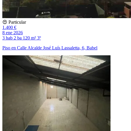
😍 Particular
1.400 €
8 ene 2026
3 hab
2 ba
120 m²
3º
Piso en Calle Alcalde José Luís Lassaletta, 6, Babel