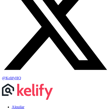
@KelifyHQ
Alquilar