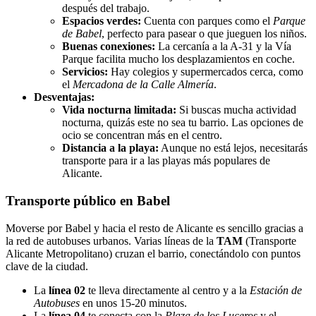
después del trabajo.
Espacios verdes:
Cuenta con parques como el
Parque
de Babel
, perfecto para pasear o que jueguen los niños.
Buenas conexiones:
La cercanía a la A-31 y la Vía
Parque facilita mucho los desplazamientos en coche.
Servicios:
Hay colegios y supermercados cerca, como
el
Mercadona de la Calle Almería
.
Desventajas:
Vida nocturna limitada:
Si buscas mucha actividad
nocturna, quizás este no sea tu barrio. Las opciones de
ocio se concentran más en el centro.
Distancia a la playa:
Aunque no está lejos, necesitarás
transporte para ir a las playas más populares de
Alicante.
Transporte público en Babel
Moverse por Babel y hacia el resto de Alicante es sencillo gracias a
la red de autobuses urbanos. Varias líneas de la
TAM
(Transporte
Alicante Metropolitano) cruzan el barrio, conectándolo con puntos
clave de la ciudad.
La
línea 02
te lleva directamente al centro y a la
Estación de
Autobuses
en unos 15-20 minutos.
La
línea 04
te conecta con la
Plaza de los Luceros
y el