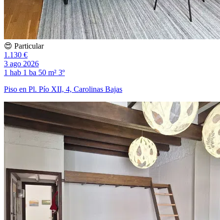
😍 Particular
1.130 €
3 ago 2026
1 hab
1 ba
50 m²
3º
Piso en Pl. Pío XII, 4, Carolinas Bajas