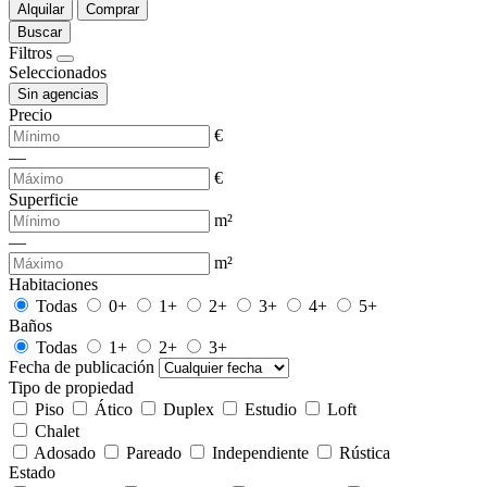
Alquilar
Comprar
Buscar
Filtros
Seleccionados
Sin agencias
Precio
€
—
€
Superficie
m²
—
m²
Habitaciones
Todas
0+
1+
2+
3+
4+
5+
Baños
Todas
1+
2+
3+
Fecha de publicación
Tipo de propiedad
Piso
Ático
Duplex
Estudio
Loft
Chalet
Adosado
Pareado
Independiente
Rústica
Estado