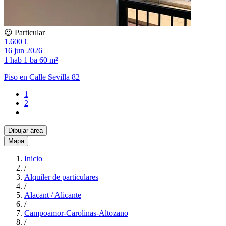
😍 Particular
1.600 €
16 jun 2026
1 hab
1 ba
60 m²
Piso en Calle Sevilla 82
1
2
Dibujar área
Mapa
Inicio
/
Alquiler de particulares
/
Alacant / Alicante
/
Campoamor-Carolinas-Altozano
/