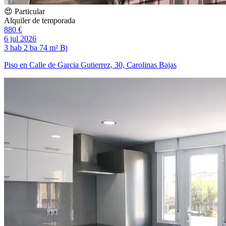
😍 Particular
Alquiler de temporada
880 €
6 jul 2026
3 hab
2 ba
74 m²
Bj
Piso en Calle de Garcia Gutierrez, 30, Carolinas Bajas