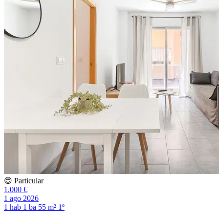
😍 Particular
1.000 €
1 ago 2026
1 hab
1 ba
55 m²
1º