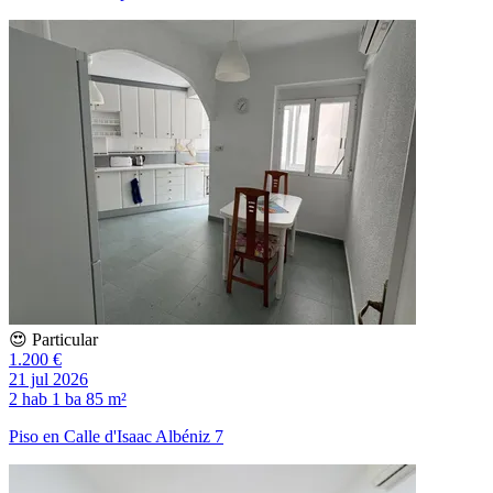
😍 Particular
1.200 €
21 jul 2026
2 hab
1 ba
85 m²
Piso en Calle d'Isaac Albéniz 7