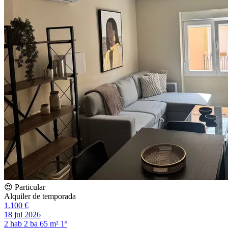
😍 Particular
Alquiler de temporada
1.100 €
18 jul 2026
2 hab
2 ba
65 m²
1º