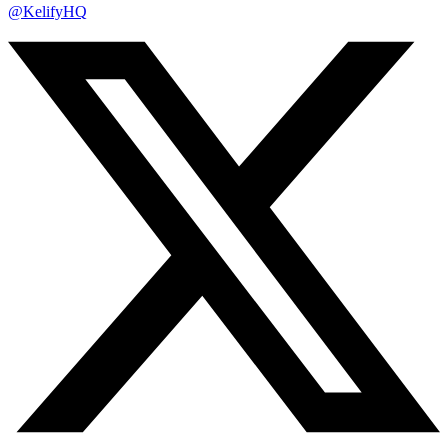
@KelifyHQ