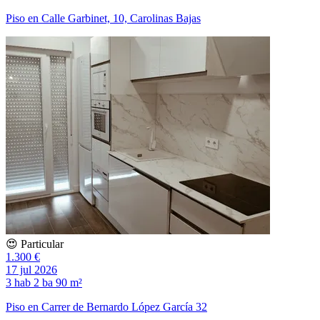
Piso en Calle Garbinet, 10, Carolinas Bajas
😍 Particular
1.300 €
17 jul 2026
3 hab
2 ba
90 m²
Piso en Carrer de Bernardo López García 32