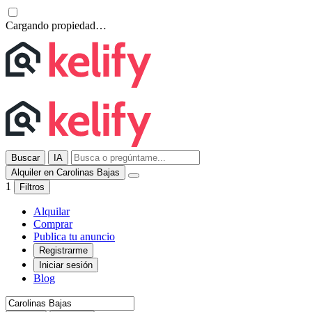
Cargando propiedad…
Buscar
IA
Alquiler en Carolinas Bajas
1
Filtros
Alquilar
Comprar
Publica tu anuncio
Registrarme
Iniciar sesión
Blog