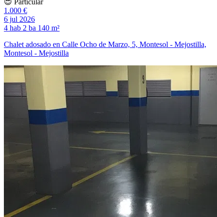
😍 Particular
1.000 €
6 jul 2026
4 hab
2 ba
140 m²
Chalet adosado en Calle Ocho de Marzo, 5, Montesol - Mejostilla,
Montesol - Mejostilla