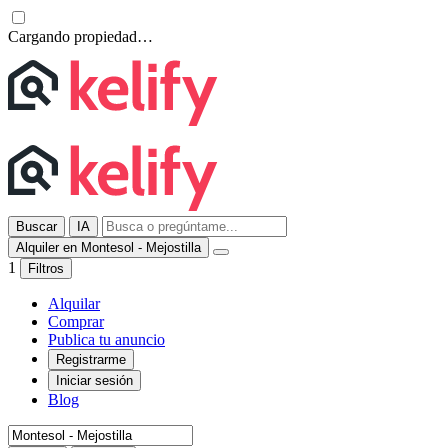
Cargando propiedad…
Buscar
IA
Alquiler en Montesol - Mejostilla
1
Filtros
Alquilar
Comprar
Publica tu anuncio
Registrarme
Iniciar sesión
Blog