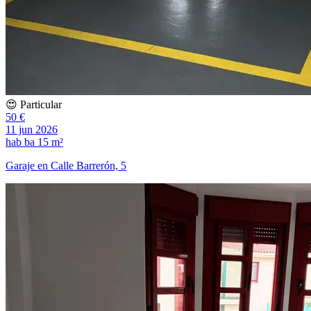
😍 Particular
50 €
11 jun 2026
hab
ba
15 m²
Garaje en Calle Barrerón, 5