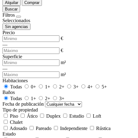
Alquilar
Comprar
Buscar
Filtros
Seleccionados
Sin agencias
Precio
€
—
€
Superficie
m²
—
m²
Habitaciones
Todas
0+
1+
2+
3+
4+
5+
Baños
Todas
1+
2+
3+
Fecha de publicación
Tipo de propiedad
Piso
Ático
Duplex
Estudio
Loft
Chalet
Adosado
Pareado
Independiente
Rústica
Estado