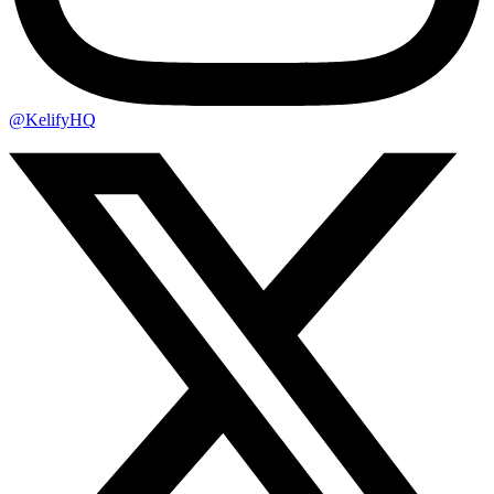
@KelifyHQ