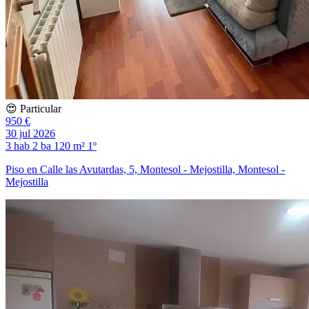
😍 Particular
950 €
30 jul 2026
3 hab
2 ba
120 m²
1º
Piso en Calle las Avutardas, 5, Montesol - Mejostilla, Montesol -
Mejostilla