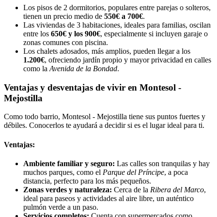
Los pisos de 2 dormitorios, populares entre parejas o solteros,
tienen un precio medio de
550€ a 700€
.
Las viviendas de 3 habitaciones, ideales para familias, oscilan
entre los
650€ y los 900€
, especialmente si incluyen garaje o
zonas comunes con piscina.
Los chalets adosados, más amplios, pueden llegar a los
1.200€
, ofreciendo jardín propio y mayor privacidad en calles
como la
Avenida de la Bondad
.
Ventajas y desventajas de vivir en Montesol -
Mejostilla
Como todo barrio, Montesol - Mejostilla tiene sus puntos fuertes y
débiles. Conocerlos te ayudará a decidir si es el lugar ideal para ti.
Ventajas:
Ambiente familiar y seguro:
Las calles son tranquilas y hay
muchos parques, como el
Parque del Príncipe
, a poca
distancia, perfecto para los más pequeños.
Zonas verdes y naturaleza:
Cerca de la
Ribera del Marco
,
ideal para paseos y actividades al aire libre, un auténtico
pulmón verde a un paso.
Servicios completos:
Cuenta con supermercados como