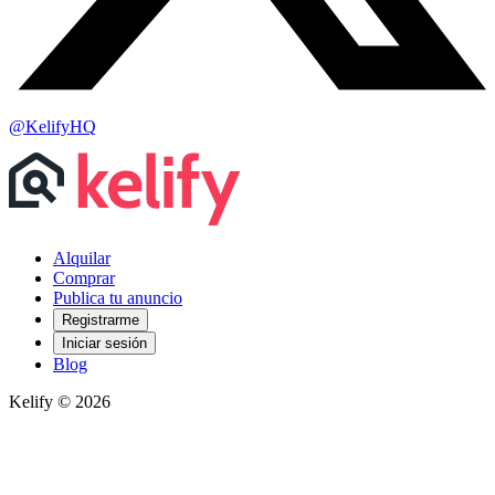
@KelifyHQ
Alquilar
Comprar
Publica tu anuncio
Registrarme
Iniciar sesión
Blog
Kelify © 2026