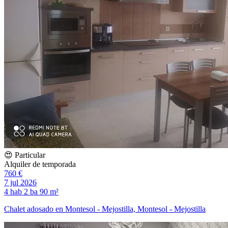
😍 Particular
Alquiler de temporada
760 €
7 jul 2026
4 hab
2 ba
90 m²
Chalet adosado en Montesol - Mejostilla, Montesol - Mejostilla