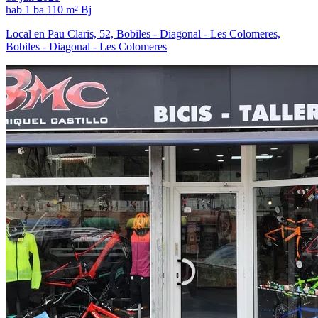
hab
1 ba
110 m²
Bj
Local en Pau Claris, 52, Bobiles - Diagonal - Les Colomeres,
Bobiles - Diagonal - Les Colomeres