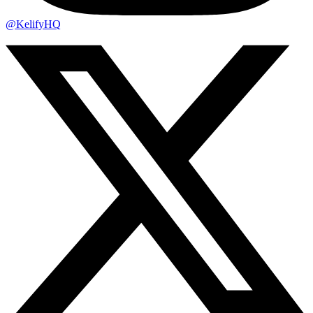
@KelifyHQ