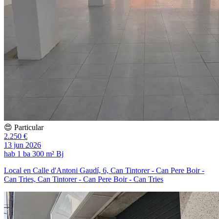
😍 Particular
2.250 €
13 jun 2026
hab
1 ba
300 m²
Bj
Local en Calle d'Antoni Gaudí, 6, Can Tintorer - Can Pere Boir -
Can Tries, Can Tintorer - Can Pere Boir - Can Tries