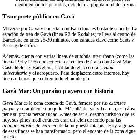
menor en ciertos periodos, debido a la popularidad de la zona.
Transporte público en Gavà
Moverse por Gavà y conectar con Barcelona es bastante sencillo. La
estación de tren de Gavà (línea R2 de Rodalies) te lleva al centro de
Barcelona en unos 25-30 minutos, con paradas clave como Sants y
Passeig de Gràcia.
Además, cuenta con varias líneas de autobús interurbano (como las
líneas L94 y L95) que conectan el centro de Gavà con Gavà Mar,
Castelldefels y Barcelona, facilitando el acceso a la
zona
universitaria
y al aeropuerto. Para desplazamientos internos, hay
líneas urbanas que cubren todo el municipio.
Gavà Mar: Un paraíso playero con historia
Gavà Mar es la zona costera de Gavà, famosa por sus
extensas
playas
y su ambiente tranquilo. Más allá del sol y la arena, esta área
tiene su propia personalidad. Antes de ser el destino turístico que es
hoy, sus pinos mediterráneos eran un telón de fondo para las
antiguas masías de veraneo
de la burguesía catalana. Hoy, algunas
de esas fincas se han transformado, pero el encanto de la zona sigue
intacto.