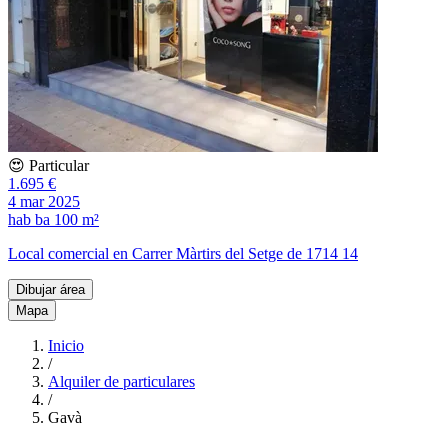
😍 Particular
1.695 €
4 mar 2025
hab
ba
100 m²
Local comercial en Carrer Màrtirs del Setge de 1714 14
Dibujar área
Mapa
Inicio
/
Alquiler de particulares
/
Gavà