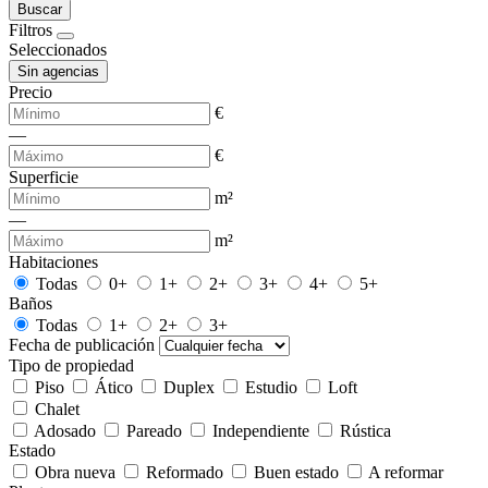
Buscar
Filtros
Seleccionados
Sin agencias
Precio
€
—
€
Superficie
m²
—
m²
Habitaciones
Todas
0+
1+
2+
3+
4+
5+
Baños
Todas
1+
2+
3+
Fecha de publicación
Tipo de propiedad
Piso
Ático
Duplex
Estudio
Loft
Chalet
Adosado
Pareado
Independiente
Rústica
Estado
Obra nueva
Reformado
Buen estado
A reformar