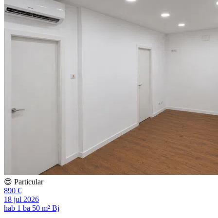
😍 Particular
890 €
18 jul 2026
hab
1 ba
50 m²
Bj