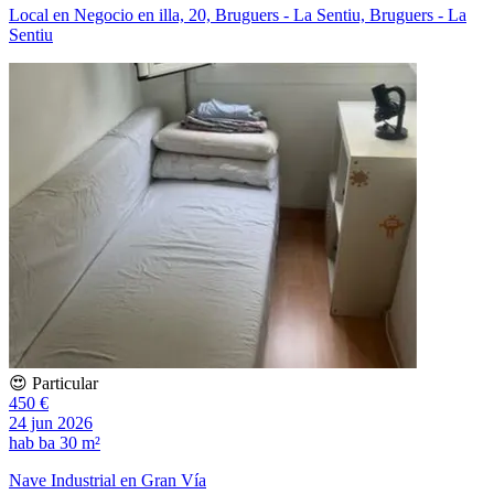
Local en Negocio en illa, 20, Bruguers - La Sentiu, Bruguers - La
Sentiu
😍 Particular
450 €
24 jun 2026
hab
ba
30 m²
Nave Industrial en Gran Vía