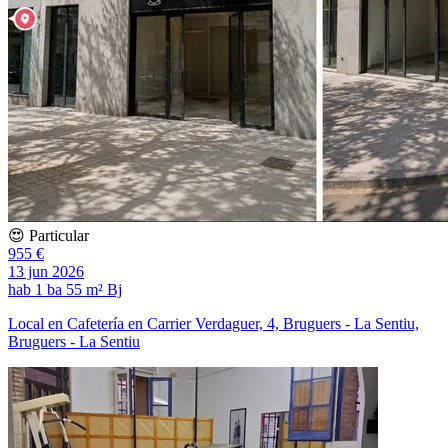
😍 Particular
955 €
13 jun 2026
hab
1 ba
55 m²
Bj
Local en Cafetería en Carrier Verdaguer, 4, Bruguers - La Sentiu,
Bruguers - La Sentiu