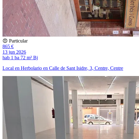
😍 Particular
865 €
13 jun 2026
hab
1 ba
72 m²
Bj
Local en Herbolario en Calle de Sant Isidre, 3, Centre, Centre