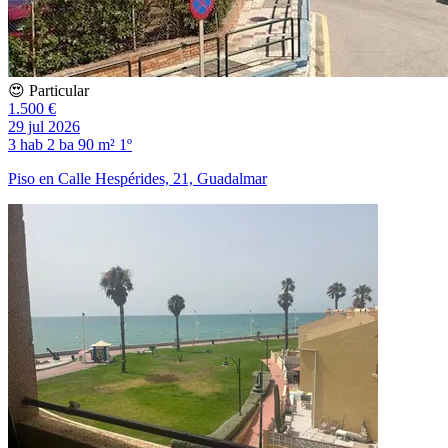
😍 Particular
1.500 €
29 jul 2026
3 hab
2 ba
90 m²
1º
Piso en Calle Hespérides, 21, Guadalmar