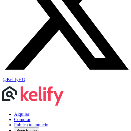
@KelifyHQ
Alquilar
Comprar
Publica tu anuncio
Registrarme