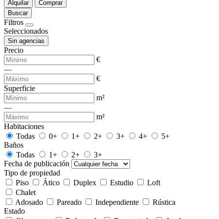
Alquilar
Comprar
Buscar
Filtros
Seleccionados
Sin agencias
Precio
€
—
€
Superficie
m²
—
m²
Habitaciones
Todas
0+
1+
2+
3+
4+
5+
Baños
Todas
1+
2+
3+
Fecha de publicación
Tipo de propiedad
Piso
Ático
Duplex
Estudio
Loft
Chalet
Adosado
Pareado
Independiente
Rústica
Estado