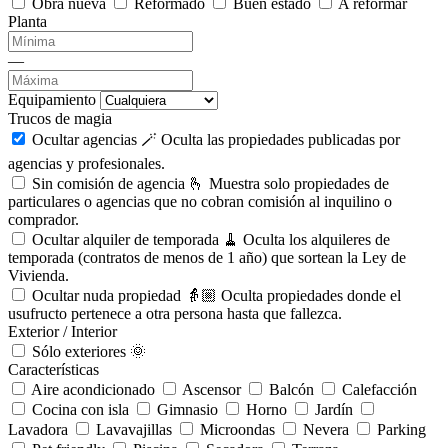
Obra nueva
Reformado
Buen estado
A reformar
Planta
—
Equipamiento
Trucos de magia
Ocultar agencias 🪄
Oculta las propiedades publicadas por
agencias y profesionales.
Sin comisión de agencia 🫰
Muestra solo propiedades de
particulares o agencias que no cobran comisión al inquilino o
comprador.
Ocultar alquiler de temporada 🧹
Oculta los alquileres de
temporada (contratos de menos de 1 año) que sortean la Ley de
Vivienda.
Ocultar nuda propiedad 👵🏼
Oculta propiedades donde el
usufructo pertenece a otra persona hasta que fallezca.
Exterior / Interior
Sólo exteriores 🌞
Características
Aire acondicionado
Ascensor
Balcón
Calefacción
Cocina con isla
Gimnasio
Horno
Jardín
Lavadora
Lavavajillas
Microondas
Nevera
Parking