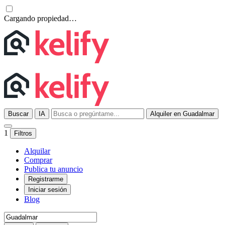
Cargando propiedad…
Buscar
IA
Alquiler en Guadalmar
1
Filtros
Alquilar
Comprar
Publica tu anuncio
Registrarme
Iniciar sesión
Blog