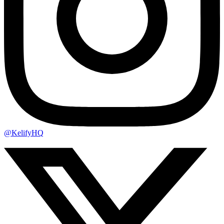
@KelifyHQ