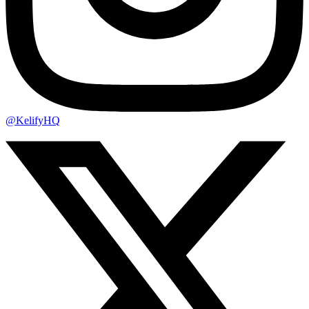
@KelifyHQ