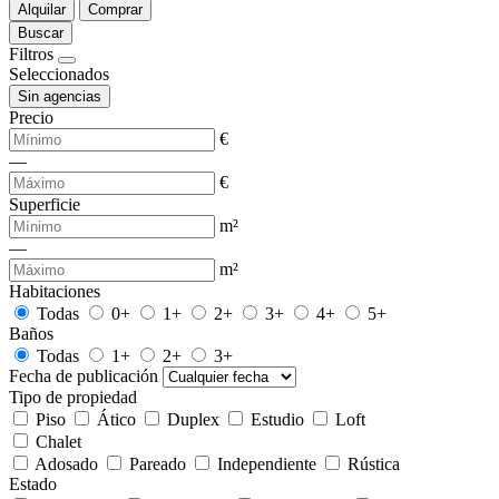
Alquilar
Comprar
Buscar
Filtros
Seleccionados
Sin agencias
Precio
€
—
€
Superficie
m²
—
m²
Habitaciones
Todas
0+
1+
2+
3+
4+
5+
Baños
Todas
1+
2+
3+
Fecha de publicación
Tipo de propiedad
Piso
Ático
Duplex
Estudio
Loft
Chalet
Adosado
Pareado
Independiente
Rústica
Estado