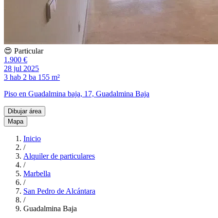
😍 Particular
1.900 €
28 jul 2025
3 hab
2 ba
155 m²
Piso en Guadalmina baja, 17, Guadalmina Baja
Dibujar área
Mapa
Inicio
/
Alquiler de particulares
/
Marbella
/
San Pedro de Alcántara
/
Guadalmina Baja