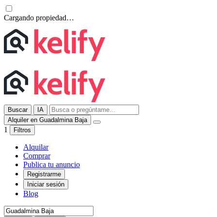
Cargando propiedad…
Buscar
IA
Alquiler en Guadalmina Baja
1
Filtros
Alquilar
Comprar
Publica tu anuncio
Registrarme
Iniciar sesión
Blog