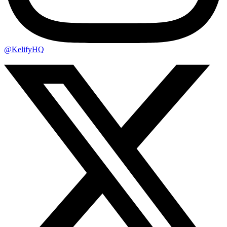
@KelifyHQ