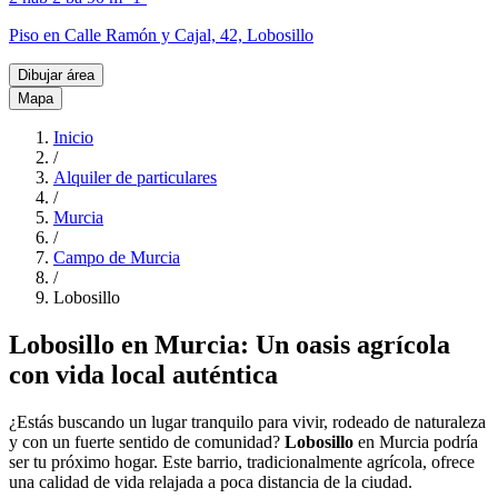
Piso en Calle Ramón y Cajal, 42, Lobosillo
Dibujar área
Mapa
Inicio
/
Alquiler de particulares
/
Murcia
/
Campo de Murcia
/
Lobosillo
Lobosillo en Murcia: Un oasis agrícola
con vida local auténtica
¿Estás buscando un lugar tranquilo para vivir, rodeado de naturaleza
y con un fuerte sentido de comunidad?
Lobosillo
en Murcia podría
ser tu próximo hogar. Este barrio, tradicionalmente agrícola, ofrece
una calidad de vida relajada a poca distancia de la ciudad.