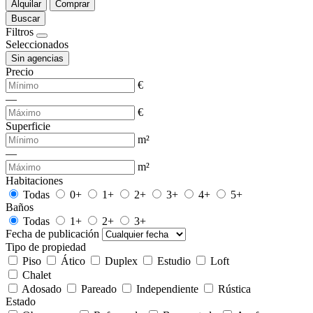
Alquilar
Comprar
Buscar
Filtros
Seleccionados
Sin agencias
Precio
€
—
€
Superficie
m²
—
m²
Habitaciones
Todas
0+
1+
2+
3+
4+
5+
Baños
Todas
1+
2+
3+
Fecha de publicación
Tipo de propiedad
Piso
Ático
Duplex
Estudio
Loft
Chalet
Adosado
Pareado
Independiente
Rústica
Estado