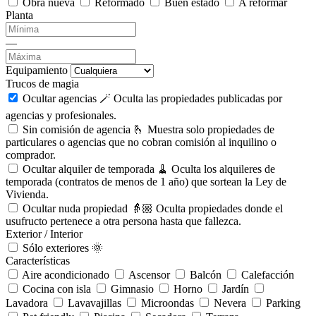
Obra nueva
Reformado
Buen estado
A reformar
Planta
—
Equipamiento
Trucos de magia
Ocultar agencias 🪄
Oculta las propiedades publicadas por
agencias y profesionales.
Sin comisión de agencia 🫰
Muestra solo propiedades de
particulares o agencias que no cobran comisión al inquilino o
comprador.
Ocultar alquiler de temporada 🧹
Oculta los alquileres de
temporada (contratos de menos de 1 año) que sortean la Ley de
Vivienda.
Ocultar nuda propiedad 👵🏼
Oculta propiedades donde el
usufructo pertenece a otra persona hasta que fallezca.
Exterior / Interior
Sólo exteriores 🌞
Características
Aire acondicionado
Ascensor
Balcón
Calefacción
Cocina con isla
Gimnasio
Horno
Jardín
Lavadora
Lavavajillas
Microondas
Nevera
Parking