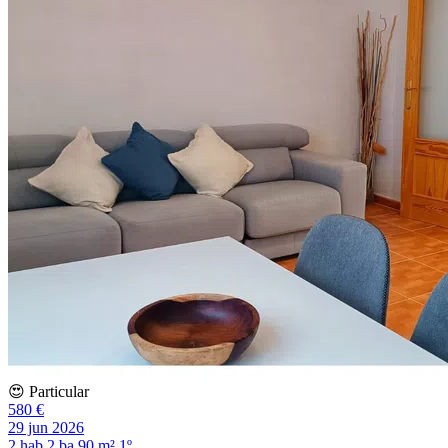
😍 Particular
580 €
29 jun 2026
2 hab
2 ba
90 m²
1º