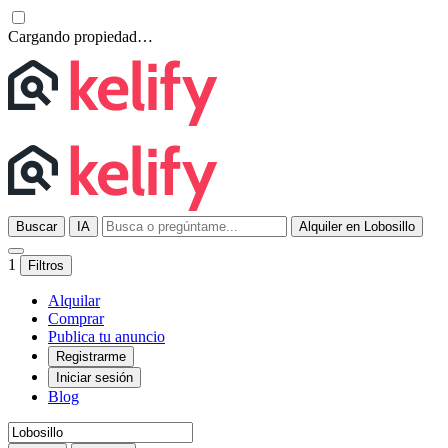
Cargando propiedad…
Buscar
IA
Alquiler en Lobosillo
1
Filtros
Alquilar
Comprar
Publica tu anuncio
Registrarme
Iniciar sesión
Blog