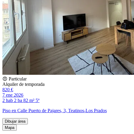
😍 Particular
Alquiler de temporada
820 €
7 ene 2026
2 hab
2 ba
82 m²
5º
Piso en Calle Puerto de Pajares, 3, Teatinos-Los Prados
Dibujar área
Mapa