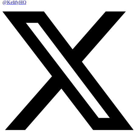
@KelifyHQ