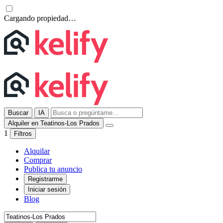
Cargando propiedad…
Buscar
IA
Alquiler en Teatinos-Los Prados
1
Filtros
Alquilar
Comprar
Publica tu anuncio
Registrarme
Iniciar sesión
Blog