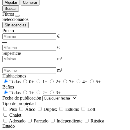
Alquilar
Comprar
Buscar
Filtros
Seleccionados
Sin agencias
Precio
€
—
€
Superficie
m²
—
m²
Habitaciones
Todas
0+
1+
2+
3+
4+
5+
Baños
Todas
1+
2+
3+
Fecha de publicación
Tipo de propiedad
Piso
Ático
Duplex
Estudio
Loft
Chalet
Adosado
Pareado
Independiente
Rústica
Estado