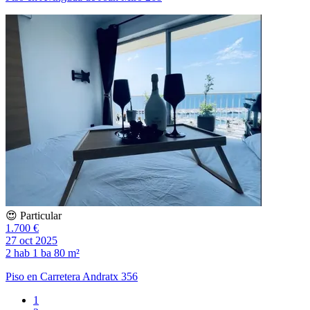
😍 Particular
1.700 €
27 oct 2025
2 hab
1 ba
80 m²
Piso en Carretera Andratx 356
1