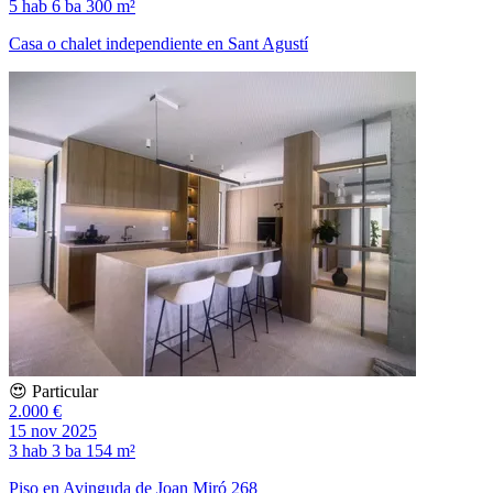
5 hab
6 ba
300 m²
Casa o chalet independiente en Sant Agustí
😍 Particular
2.000 €
15 nov 2025
3 hab
3 ba
154 m²
Piso en Avinguda de Joan Miró 268