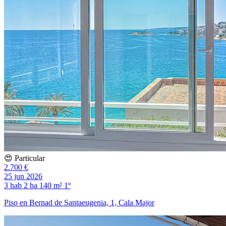
😍 Particular
2.700 €
25 jun 2026
3 hab
2 ba
140 m²
1º
Piso en Bernad de Santaeugenia, 1, Cala Major