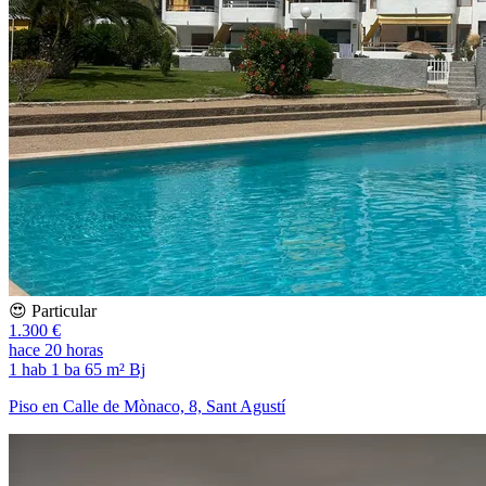
😍 Particular
1.300 €
hace 20 horas
1 hab
1 ba
65 m²
Bj
Piso en Calle de Mònaco, 8, Sant Agustí