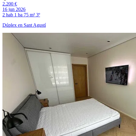
2.200 €
16 jun 2026
2 hab
1 ba
75 m²
3º
Dúplex en Sant Agustí