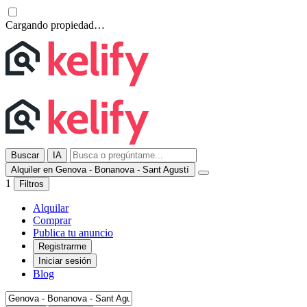
Cargando propiedad…
Buscar
IA
Alquiler en Genova - Bonanova - Sant Agustí
1
Filtros
Alquilar
Comprar
Publica tu anuncio
Registrarme
Iniciar sesión
Blog