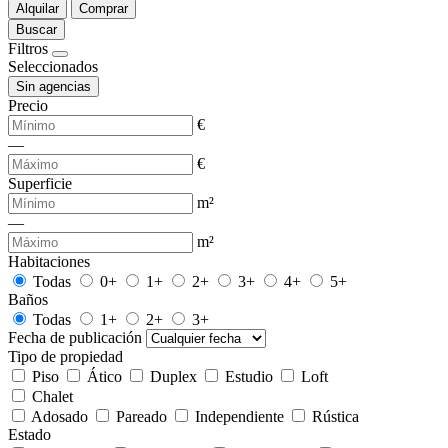
Alquilar
Comprar
Buscar
Filtros
Seleccionados
Sin agencias
Precio
€
—
€
Superficie
m²
—
m²
Habitaciones
Todas
0+
1+
2+
3+
4+
5+
Baños
Todas
1+
2+
3+
Fecha de publicación
Tipo de propiedad
Piso
Ático
Duplex
Estudio
Loft
Chalet
Adosado
Pareado
Independiente
Rústica
Estado