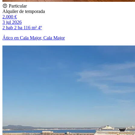
😍 Particular
Alquiler de temporada
2.000 €
3 jul 2026
2 hab
2 ba
116 m²
4º
Ático en Cala Major, Cala Major