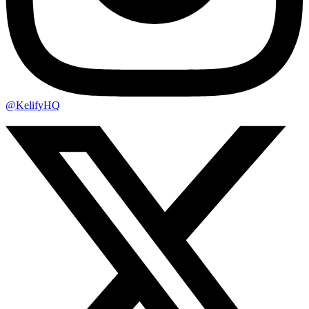
@KelifyHQ