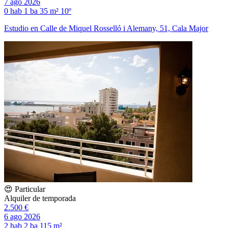
7 ago 2026
0 hab
1 ba
35 m²
10º
Estudio en Calle de Miquel Rosselló i Alemany, 51, Cala Major
😍 Particular
Alquiler de temporada
2.500 €
6 ago 2026
2 hab
2 ba
115 m²