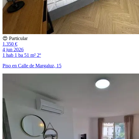
😍 Particular
1.350 €
4 jun 2026
1 hab
1 ba
51 m²
2º
Piso en Calle de Margaluz, 15