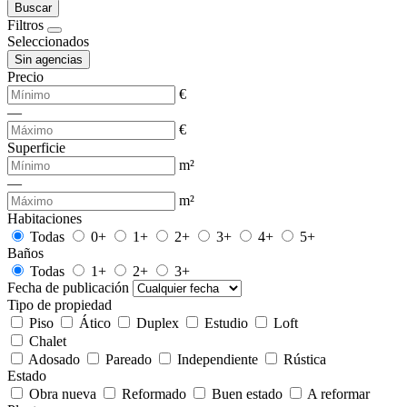
Buscar
Filtros
Seleccionados
Sin agencias
Precio
€
—
€
Superficie
m²
—
m²
Habitaciones
Todas
0+
1+
2+
3+
4+
5+
Baños
Todas
1+
2+
3+
Fecha de publicación
Tipo de propiedad
Piso
Ático
Duplex
Estudio
Loft
Chalet
Adosado
Pareado
Independiente
Rústica
Estado
Obra nueva
Reformado
Buen estado
A reformar