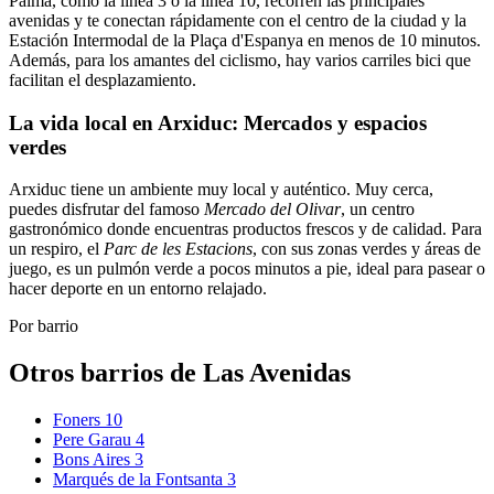
Palma, como la línea 3 o la línea 10, recorren las principales
avenidas y te conectan rápidamente con el centro de la ciudad y la
Estación Intermodal de la Plaça d'Espanya en menos de 10 minutos.
Además, para los amantes del ciclismo, hay varios carriles bici que
facilitan el desplazamiento.
La vida local en Arxiduc: Mercados y espacios
verdes
Arxiduc tiene un ambiente muy local y auténtico. Muy cerca,
puedes disfrutar del famoso
Mercado del Olivar
, un centro
gastronómico donde encuentras productos frescos y de calidad. Para
un respiro, el
Parc de les Estacions
, con sus zonas verdes y áreas de
juego, es un pulmón verde a pocos minutos a pie, ideal para pasear o
hacer deporte en un entorno relajado.
Por barrio
Otros barrios de Las Avenidas
Foners
10
Pere Garau
4
Bons Aires
3
Marqués de la Fontsanta
3