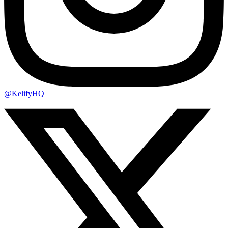
@KelifyHQ