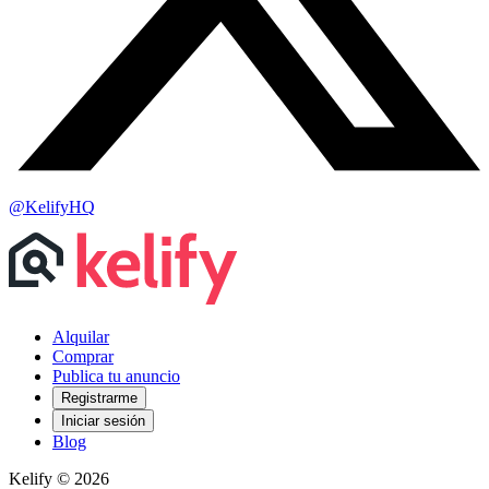
@KelifyHQ
Alquilar
Comprar
Publica tu anuncio
Registrarme
Iniciar sesión
Blog
Kelify © 2026